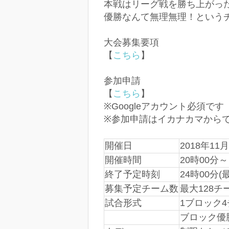
本戦はリーグ戦を勝ち上がっ
優勝なんて無理無理！という
大会募集要項
【
こちら
】
参加申請
【
こちら
】
※Googleアカウント必須です
※参加申請はイカナカマからで
開催日
2018年11月
開催時間
20時00分～
終了予定時刻
24時00分(
募集予定チーム数
最大128チ
試合形式
1ブロック
ブロック優