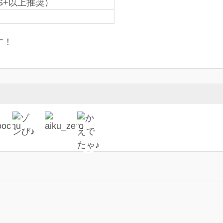
S+以上推奨）
す！