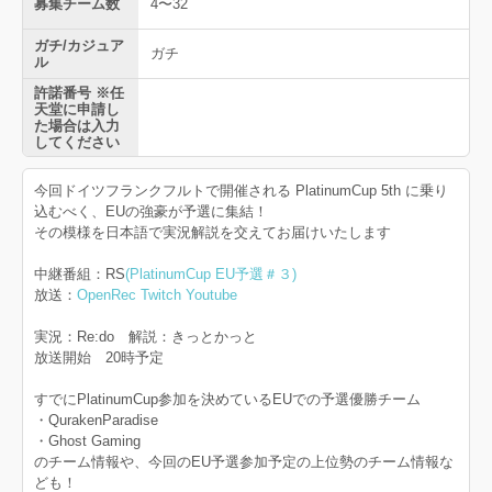
募集チーム数
4〜32
ガチ/カジュア
ガチ
ル
許諾番号 ※任
天堂に申請し
た場合は入力
してください
今回ドイツフランクフルトで開催される PlatinumCup 5th に乗り
込むべく、EUの強豪が予選に集結！
その模様を日本語で実況解説を交えてお届けいたします
中継番組：RS
(PlatinumCup EU予選＃３)
放送：
OpenRec
Twitch
Youtube
実況：Re:do 解説：きっとかっと
放送開始 20時予定
すでにPlatinumCup参加を決めているEUでの予選優勝チーム
・QurakenParadise
・Ghost Gaming
のチーム情報や、今回のEU予選参加予定の上位勢のチーム情報な
ども！