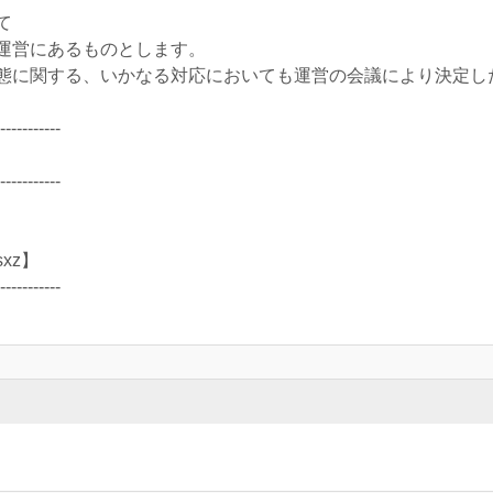
て
運営にあるものとします。
態に関する、いかなる対応においても運営の会議により決定し
-----------
-----------
sxz】
-----------