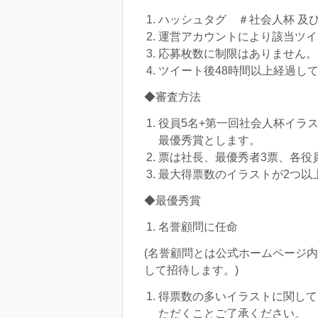
ハッシュタグ ＃社会人杯 及
運営アカウントにより該当ツイ
応募枚数に制限はありません。
ツイート後48時間以上経過し
◆審査方法
役員5名+第一回社会人杯イラ
最優秀賞とします。
票は社長、最優秀者3票、各役員
最大得票数のイラストが2つ以
◆最優秀賞
名誉顧問に任命
(名誉顧問とは公式ホームページ
して招待します。)
得票数の多いイラストに関して
ただくことご了承ください。