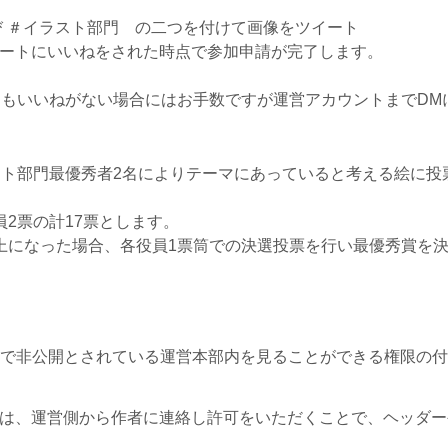
び ＃イラスト部門 の二つを付けて画像をツイート
ートにいいねをされた時点で参加申請が完了します。
てもいいねがない場合にはお手数ですが運営アカウントまでDM
スト部門最優秀者2名によりテーマにあっていると考える絵に投
2票の計17票とします。
上になった場合、各役員1票筒での決選投票を行い最優秀賞を
内で非公開とされている運営本部内を見ることができる権限の付
は、運営側から作者に連絡し許可をいただくことで、ヘッダー