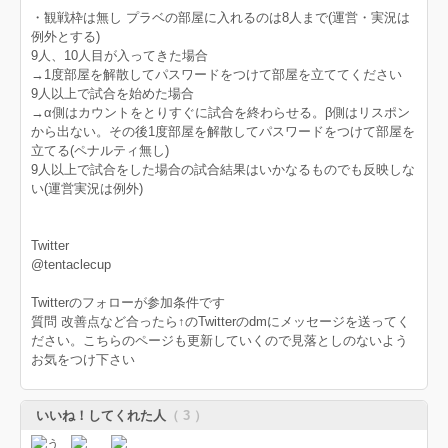
・観戦枠は無し プラベの部屋に入れるのは8人まで(運営・実況は
例外とする)
9人、10人目が入ってきた場合
→1度部屋を解散してパスワードをつけて部屋を立ててください
9人以上で試合を始めた場合
→α側はカウントをとりすぐに試合を終わらせる。β側はリスポン
から出ない。その後1度部屋を解散してパスワードをつけて部屋を
立てる(ペナルティ無し)
9人以上で試合をした場合の試合結果はいかなるものでも反映しな
い(運営実況は例外)
Twitter
@tentaclecup
Twitterのフォローが参加条件です
質問 改善点など合ったら↑のTwitterのdmにメッセージを送ってく
ださい。こちらのページも更新していくので見落としのないよう
お気をつけ下さい
いいね！してくれた人
（ 3 ）