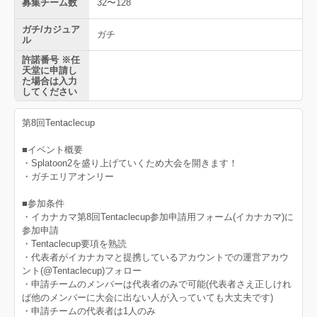
募集チーム数
32〜128
ガチ/カジュア
ガチ
ル
許諾番号 ※任
天堂に申請し
た場合は入力
してください
第8回Tentaclecup
■イベント概要
・Splatoon2を盛り上げていくため大会を開きます！
・ガチエリアオンリー
■参加条件
・イカナカマ第8回Tentaclecup参加申請用フォーム(イカナカマ)に
参加申請
・Tentaclecup要項を熟読
・代表者がイカナカマと提携しているアカウントでの運営アカウ
ント(@Tentaclecup)フォロー
・申請チームのメンバーは代表者のみで可能(代表者さえ正しけれ
ば他のメンバーに大会に出ない人が入っていても大丈夫です)
・申請チームの代表者は1人のみ