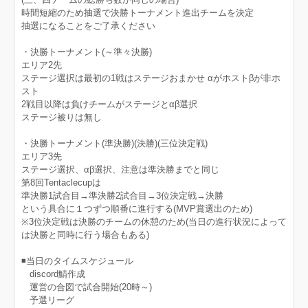
時間短縮のため抽選で決勝トーナメント進出チームを決定
抽選になることをご了承ください
・決勝トーナメント(～準々決勝)
エリア2先
ステージ選択は最初の1戦はステージおまかせ αがホストβが非ホ
スト
2戦目以降は負けチームがステージとαβ選択
ステージ被りは無し
・決勝トーナメント(準決勝)(決勝)(三位決定戦)
エリア3先
ステージ選択、αβ選択、注意は準決勝までと同じ
第8回Tentaclecupは
準決勝1試合目→準決勝2試合目→3位決定戦→決勝
という具合に１つずつ順番に進行する(MVP賞選出のため)
※3位決定戦は決勝のチームの休憩のため(当日の進行状況によって
は決勝と同時に行う場合もある)
◾当日のタイムスケジュール
discord鯖作成
運営の合図で試合開始(20時～)
予選リーグ