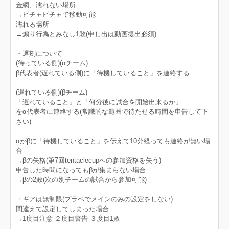
金網、濡れない場所
→ピチャピチャで移動可能
濡れる場所
→煽り行為とみなし1敗(申し出は動画提出必須)
・遅刻について
(待っている側)(αチーム)
β代表者(遅れている側)に「待機していること」を連絡する
(遅れている側)(βチーム)
「遅れていること」と「何分後に試合を開始出来るか」
をα代表者に連絡する(常識的な範囲で待たせる時間を申告して下
さい)
αがβに「待機していること」を伝えて10分経っても連絡が無い場
合
→βの失格(第7回tentaclecupへの参加資格を失う)
申告した時間になってもβが集まらない場合
→βの2敗(次の別チームの試合から参加可能)
・ギアは無制限(プラベでメインのみの設定をしない)
間違えて設定してしまった場合
→1度目注意 ２度目警告 ３度目1敗