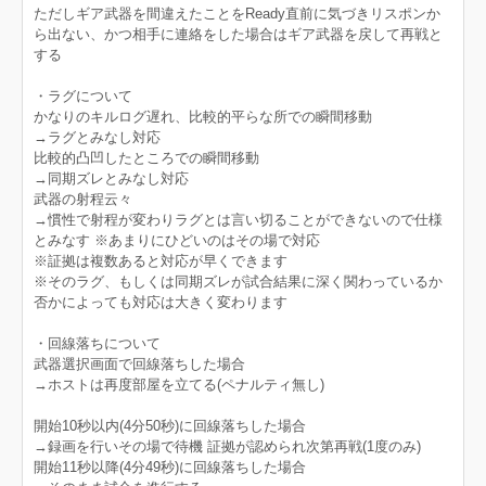
ただしギア武器を間違えたことをReady直前に気づきリスポンか
ら出ない、かつ相手に連絡をした場合はギア武器を戻して再戦と
する
・ラグについて
かなりのキルログ遅れ、比較的平らな所での瞬間移動
→ラグとみなし対応
比較的凸凹したところでの瞬間移動
→同期ズレとみなし対応
武器の射程云々
→慣性で射程が変わりラグとは言い切ることができないので仕様
とみなす ※あまりにひどいのはその場で対応
※証拠は複数あると対応が早くできます
※そのラグ、もしくは同期ズレが試合結果に深く関わっているか
否かによっても対応は大きく変わります
・回線落ちについて
武器選択画面で回線落ちした場合
→ホストは再度部屋を立てる(ペナルティ無し)
開始10秒以内(4分50秒)に回線落ちした場合
→録画を行いその場で待機 証拠が認められ次第再戦(1度のみ)
開始11秒以降(4分49秒)に回線落ちした場合