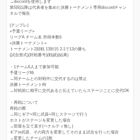
→discordを使用します
第5回以降は代表者を集めた決勝トーナメント専用discordチャン
ネルで報告
(テンプレ)
«予選リーグ»
リーグA チーム名 所得本数6
«決勝トーナメント»
トーナメント2回戦 13対15 2-1で13の勝ち
(試合形式)(対戦番号)(戦績)(結果)
・1チーム6人まで参加可能
予選リーグ時
→同チームとの対戦中に交代するのは禁止
決勝トーナメント時
→対戦前に相手に交代あると伝えていたらステージごとに交代OK
・再戦について
再戦の際
→同じギア+同じ武器+同じステージで行う
ホストがステージを変更した場合
→部屋を立て直す(ペナルティ無し)
ギアor武器、その両方を変更してそのまま試合を行った場合
→変更したチームの1敗