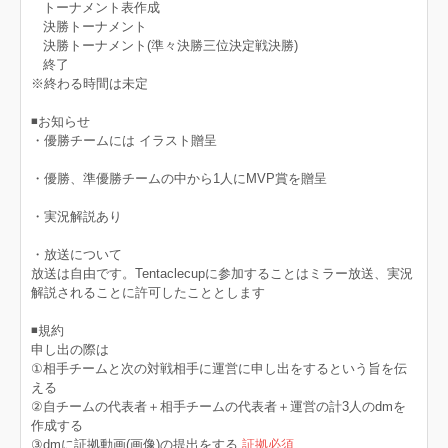
トーナメント表作成
決勝トーナメント
決勝トーナメント(準々決勝三位決定戦決勝)
終了
※終わる時間は未定
◾お知らせ
・優勝チームには イラスト贈呈
・優勝、準優勝チームの中から1人にMVP賞を贈呈
・実況解説あり
・放送について
放送は自由です。Tentaclecupに参加することはミラー放送、実況
解説されることに許可したこととします
◾規約
申し出の際は
①相手チームと次の対戦相手に運営に申し出をするという旨を伝
える
②自チームの代表者＋相手チームの代表者＋運営の計3人のdmを
作成する
③dmに証拠動画(画像)の提出をする
証拠必須