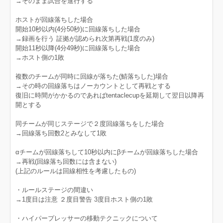
→そのまま試合を進行する
ホストが回線落ちした場合
開始10秒以内(4分50秒)に回線落ちした場合
→録画を行う 証拠が認められ次第再戦(1度のみ)
開始11秒以降(4分49秒)に回線落ちした場合
→ホスト側の1敗
複数のチームが同時に回線が落ちた(鯖落ちした)場合
→その時の回線落ちはノーカウントとして再戦とする
復旧に時間がかかるのであればtentaclecupを延期して翌日以降再
開とする
同チームが同じステージで２度回線落ちをした場合
→回線落ち回数2とみなして1敗
αチームが回線落ちして10秒以内にβチームが回線落ちした場合
→再戦(回線落ち回数には含まない)
(上記のルールは回線相性を考慮したもの)
・ルールステージの間違い
→1度目は注意 ２度目警告 3度目ホスト側の1敗
・ハイパープレッサーの移動テクニックについて