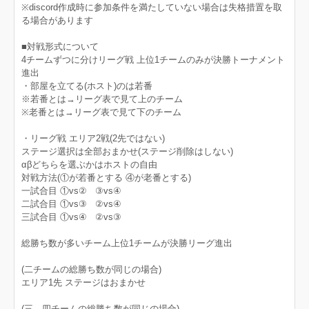
※discord作成時に参加条件を満たしていない場合は失格措置を取
る場合があります
■対戦形式について
4チームずつに分けリーグ戦 上位1チームのみが決勝トーナメント
進出
・部屋を立てる(ホスト)のは若番
※若番とは→リーグ表で見て上のチーム
※老番とは→リーグ表で見て下のチーム
・リーグ戦 エリア2戦(2先ではない)
ステージ選択は全部おまかせ(ステージ削除はしない)
αβどちらを選ぶかはホストの自由
対戦方法(①が若番とする ④が老番とする)
一試合目 ①vs② ③vs④
二試合目 ①vs③ ②vs④
三試合目 ①vs④ ②vs③
総勝ち数が多いチーム上位1チームが決勝リーグ進出
(二チームの総勝ち数が同じの場合)
エリア1先 ステージはおまかせ
(三、四チームの総勝ち数が同じの場合)