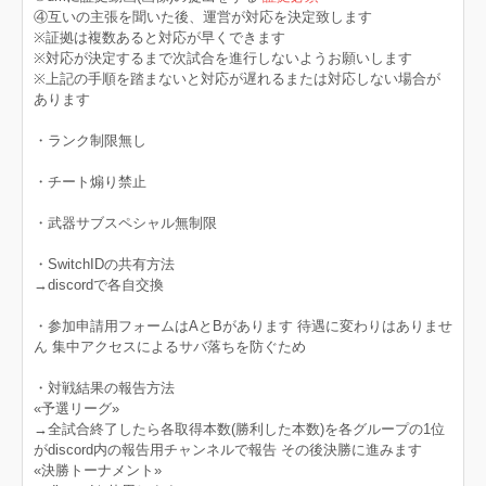
④互いの主張を聞いた後、運営が対応を決定致します
※証拠は複数あると対応が早くできます
※対応が決定するまで次試合を進行しないようお願いします
※上記の手順を踏まないと対応が遅れるまたは対応しない場合が
あります
・ランク制限無し
・チート煽り禁止
・武器サブスペシャル無制限
・SwitchIDの共有方法
→discordで各自交換
・参加申請用フォームはAとBがあります 待遇に変わりはありませ
ん 集中アクセスによるサバ落ちを防ぐため
・対戦結果の報告方法
«予選リーグ»
→全試合終了したら各取得本数(勝利した本数)を各グループの1位
がdiscord内の報告用チャンネルで報告 その後決勝に進みます
«決勝トーナメント»