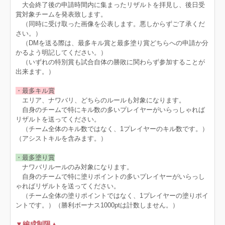
大会終了後の申請時間内に集まったリザルトを拝見し、後日受
賞対象チームを発表致します。
（同時に受け取った画像を公表します。悪しからずご了承くだ
さい。）
（DMを送る際は、最多キル賞と最多塗り賞どちらへの申請か分
かるよう明記してください。）
（いずれの特別賞も試合自体の勝敗に関わらず参加することが
出来ます。）
・最多キル賞
エリア、ナワバリ、どちらのルールも対象になります。
自身のチームで特にキル数の多いプレイヤーがいらっしゃれば
リザルトを送ってください。
（チーム全体のキル数ではなく、1プレイヤーのキル数です。）
（アシストキルを含みます。）
・最多塗り賞
ナワバリルールのみ対象になります。
自身のチームで特に塗りポイントの多いプレイヤーがいらっし
ゃればリザルトを送ってください。
（チーム全体の塗りポイントではなく、1プレイヤーの塗りポイ
ントです。）（勝利ボーナス1000ptは計数しません。）
▼編成制限▲