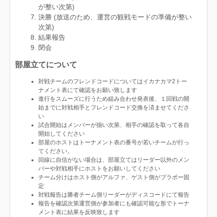
が整い次第)
決勝 (放送のため、運営の観戦モードの準備が整い
次第)
結果報告
閉会
部屋立てについて
対戦チームのフレンドコードについてはイカナカマ2トー
ナメント表にて確認をお願い致します
進行をスムーズに行うため組み合わせ発表後、１回戦の開
始までに対戦相手とフレンドコード交換を済ませてくださ
い
試合開始はメンバーが揃い次第、相手の確認を取って各自
開始してください
部屋のホストはトーナメント表の番号が若いチームが行っ
てください。
回線に自信がない場合は、部屋立てはリーダー以外のメン
バーや対戦相手にホストをお願いしてください
チーム分けはホスト側がアルファ、ゲスト側がブラボー固
定
対戦報告は勝者チーム側リーダーがディスコードにて報告
報告を確認次第運営側が参加者にも確認可能な形でトーナ
メント表に結果を反映致します