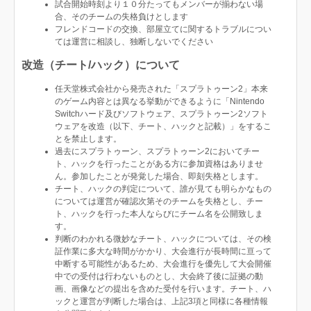
試合開始時刻より１０分たってもメンバーが揃わない場
合、そのチームの失格負けとします
フレンドコードの交換、部屋立てに関するトラブルについ
ては運営に相談し、独断しないでください
改造（チート/ハック）について
任天堂株式会社から発売された「スプラトゥーン2」本来
のゲーム内容とは異なる挙動ができるように「Nintendo
Switchハード及びソフトウェア、スプラトゥーン2ソフト
ウェアを改造（以下、チート、ハックと記載）」をするこ
とを禁止します。
過去にスプラトゥーン、スプラトゥーン2においてチー
ト、ハックを行ったことがある方に参加資格はありませ
ん。参加したことが発覚した場合、即刻失格とします。
チート、ハックの判定について、誰が見ても明らかなもの
については運営が確認次第そのチームを失格とし、チー
ト、ハックを行った本人ならびにチーム名を公開致しま
す。
判断のわかれる微妙なチート、ハックについては、その検
証作業に多大な時間がかかり、大会進行が長時間に亘って
中断する可能性があるため、大会進行を優先して大会開催
中での受付は行わないものとし、大会終了後に証拠の動
画、画像などの提出を含めた受付を行います。チート、ハ
ックと運営が判断した場合は、上記3項と同様に各種情報