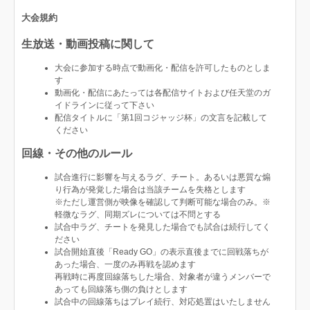
大会規約
生放送・動画投稿に関して
大会に参加する時点で動画化・配信を許可したものとしま
す
動画化・配信にあたっては各配信サイトおよび任天堂のガ
イドラインに従って下さい
配信タイトルに「第1回コジャッジ杯」の文言を記載して
ください
回線・その他のルール
試合進行に影響を与えるラグ、チート。あるいは悪質な煽
り行為が発覚した場合は当該チームを失格とします
※ただし運営側が映像を確認して判断可能な場合のみ。※
軽微なラグ、同期ズレについては不問とする
試合中ラグ、チートを発見した場合でも試合は続行してく
ださい
試合開始直後「Ready GO」の表示直後までに回戦落ちが
あった場合、一度のみ再戦を認めます
再戦時に再度回線落ちした場合、対象者が違うメンバーで
あっても回線落ち側の負けとします
試合中の回線落ちはプレイ続行、対応処置はいたしません