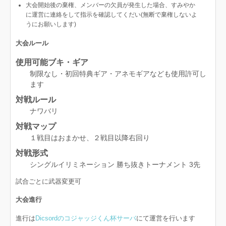
大会開始後の棄権、メンバーの欠員が発生した場合、すみやか
に運営に連絡をして指示を確認してくだい(無断で棄権しないよ
うにお願いします)
大会ルール
使用可能ブキ・ギア
制限なし・初回特典ギア・アネモギアなども使用許可し
ます
対戦ルール
ナワバリ
対戦マップ
１戦目はおまかせ、２戦目以降右回り
対戦形式
シングルイリミネーション 勝ち抜きトーナメント 3先
試合ごとに武器変更可
大会進行
進行は
Dicsordのコジャッジくん杯サーバ
にて運営を行います