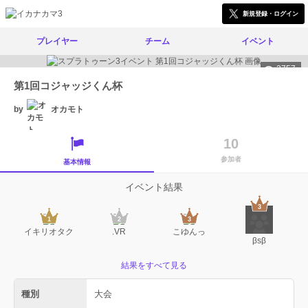
新規登録・ログイン
プレイヤー
チーム
イベント
3757
第1回コジャッジくん杯
by
オカモト
10
参加者
基本情報
イベント結果
イキリオタク
.VR
こゆんっ
βsβ
結果をすべて見る
種別
大会