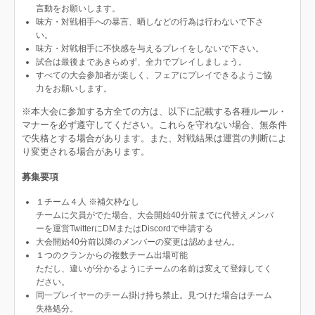
言動をお願いします。
味方・対戦相手への暴言、晒しなどの行為は行わないで下さ
い。
味方・対戦相手に不快感を与えるプレイをしないで下さい。
試合は最後まであきらめず、全力でプレイしましょう。
すべての大会参加者が楽しく、フェアにプレイできるようご協
力をお願いします。
※本大会に参加する方全ての方は、以下に記載する各種ルール・
マナーを必ず遵守してください。これらを守れない場合、無条件
で失格とする場合があります。また、対戦結果は運営の判断によ
り変更される場合があります。
募集要項
１チーム４人 ※補欠枠なし
チームに欠員がでた場合、大会開始40分前までに代替えメンバ
ーを運営TwitterにDMまたはDiscordで申請する
大会開始40分前以降のメンバーの変更は認めません。
１つのクランからの複数チーム出場可能
ただし、違いが分かるようにチームの名前は変えて登録してく
ださい。
同一プレイヤーのチーム掛け持ち禁止。見つけた場合はチーム
失格処分。