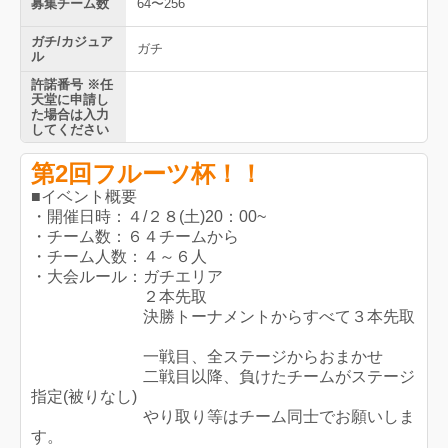
募集チーム数
64〜256
ガチ/カジュア
ガチ
ル
許諾番号 ※任
天堂に申請し
た場合は入力
してください
第2回フルーツ杯！！
■イベント概要
・開催日時：４/２８(土)20：00~
・チーム数：６４チームから
・チーム人数：４～６人
・大会ルール：ガチエリア
２本先取
決勝トーナメントからすべて３本先取
一戦目、全ステージからおまかせ
二戦目以降、負けたチームがステージ
指定(被りなし)
やり取り等はチーム同士でお願いしま
す。