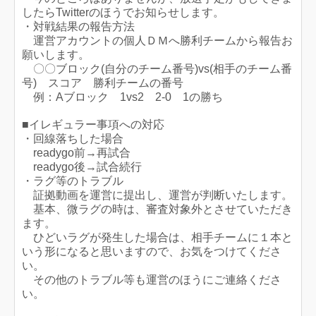
したらTwitterのほうでお知らせします。
・対戦結果の報告方法
運営アカウントの個人ＤＭへ勝利チームから報告お
願いします。
〇〇ブロック(自分のチーム番号)vs(相手のチーム番
号) スコア 勝利チームの番号
例：Aブロック 1vs2 2-0 1の勝ち
■イレギュラー事項への対応
・回線落ちした場合
readygo前→再試合
readygo後→試合続行
・ラグ等のトラブル
証拠動画を運営に提出し、運営が判断いたします。
基本、微ラグの時は、審査対象外とさせていただき
ます。
ひどいラグが発生した場合は、相手チームに１本と
いう形になると思いますので、お気をつけてくださ
い。
その他のトラブル等も運営のほうにご連絡くださ
い。