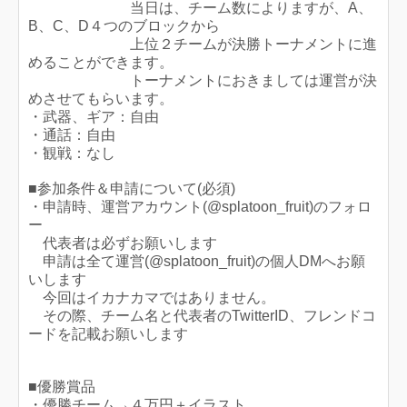
当日は、チーム数によりますが、A、
B、C、D４つのブロックから
上位２チームが決勝トーナメントに進
めることができます。
トーナメントにおきましては運営が決
めさせてもらいます。
・武器、ギア：自由
・通話：自由
・観戦：なし
■参加条件＆申請について(必須)
・申請時、運営アカウント(@splatoon_fruit)のフォロ
ー
代表者は必ずお願いします
申請は全て運営(@splatoon_fruit)の個人DMへお願
いします
今回はイカナカマではありません。
その際、チーム名と代表者のTwitterID、フレンドコ
ードを記載お願いします
■優勝賞品
・優勝チーム→４万円＋イラスト