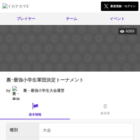
新規登録・ログイン
プレイヤー
チーム
イベント
4089
裏･最強小学生軍団決定トーナメント
by
裏・最強小学生大会運営
0
参加者
基本情報
種別
大会