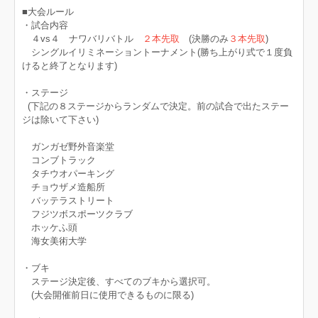
■大会ルール
・試合内容
４vs４ ナワバリバトル
２本先取
(決勝のみ
３本先取
)
シングルイリミネーショントーナメント(勝ち上がり式で１度負
けると終了となります)
・ステージ
(下記の８ステージからランダムで決定。前の試合で出たステー
ジは除いて下さい)
ガンガゼ野外音楽堂
コンブトラック
タチウオパーキング
チョウザメ造船所
バッテラストリート
フジツボスポーツクラブ
ホッケふ頭
海女美術大学
・ブキ
ステージ決定後、すべてのブキから選択可。
(大会開催前日に使用できるものに限る)