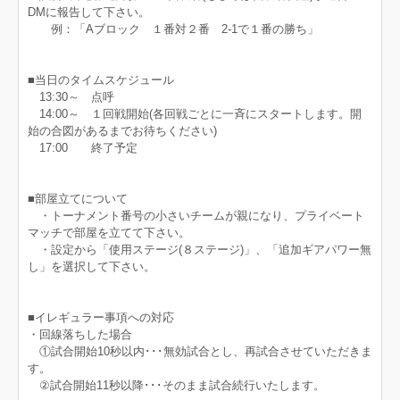
DMに報告して下さい。
例：「Aブロック １番対２番 2-1で１番の勝ち」
■当日のタイムスケジュール
13:30～ 点呼
14:00～ １回戦開始(各回戦ごとに一斉にスタートします。開
始の合図があるまでお待ちください)
17:00 終了予定
■部屋立てについて
・トーナメント番号の小さいチームが親になり、プライベート
マッチで部屋を立てて下さい。
・設定から「使用ステージ(８ステージ)」、「追加ギアパワー無
し」を選択して下さい。
■イレギュラー事項への対応
・回線落ちした場合
①試合開始10秒以内･･･無効試合とし、再試合させていただきま
す。
②試合開始11秒以降･･･そのまま試合続行いたします。