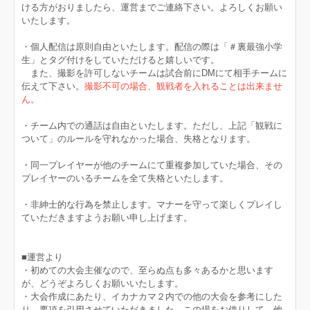
ける方がおりましたら、運営までご連絡下さい。よろしくお願い
いたします。
・個人配信は原則自由といたします。配信の際は「＃裏最強小学
生」とタグ付けをしていただけると嬉しいです。
また、撮影を許可しないチームは試合前にDMにて相手チームに
伝えて下さい。
撮影不可の場合、観戦者を入れることは出来ませ
ん。
・チーム内での通話は自由といたします。ただし、上記「観戦に
ついて」のルールを守れなかった場合、失格となります。
・同一プレイヤーが他のチームにて重複参加していた場合、その
プレイヤーのいるチームを
全て失格といたします。
・非紳士的な行為を禁止します。マナーを守って楽しくプレイし
ていただきますようお願い申し上げます。
■運営より
・初めての大会主催なので、至らぬ点も多々あるかと思います
が、どうぞよろしくお願いいたします。
・大会作成にあたり、イカナカマ２内での他の大会を参考にした
り、要項を引用させていただきました。この場をお借りして、他