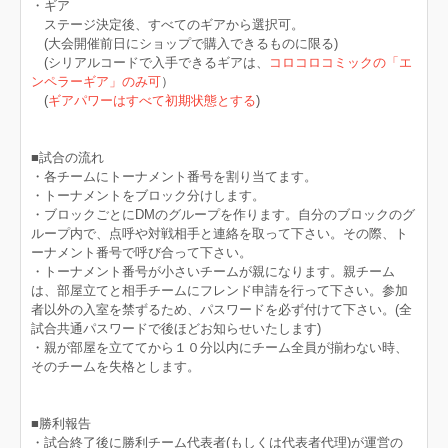
・ギア
ステージ決定後、すべてのギアから選択可。
(大会開催前日にショップで購入できるものに限る)
(シリアルコードで入手できるギアは、
コロコロコミックの「エ
ンペラーギア」のみ可
）
(
ギアパワーはすべて初期状態とする
)
■試合の流れ
・各チームにトーナメント番号を割り当てます。
・トーナメントをブロック分けします。
・ブロックごとにDMのグループを作ります。自分のブロックのグ
ループ内で、点呼や対戦相手と連絡を取って下さい。その際、ト
ーナメント番号で呼び合って下さい。
・トーナメント番号が小さいチームが親になります。親チーム
は、部屋立てと相手チームにフレンド申請を行って下さい。参加
者以外の入室を禁ずるため、パスワードを必ず付けて下さい。(全
試合共通パスワードで後ほどお知らせいたします)
・親が部屋を立ててから１０分以内にチーム全員が揃わない時、
そのチームを失格とします。
■勝利報告
・試合終了後に勝利チーム代表者(もしくは代表者代理)が運営の