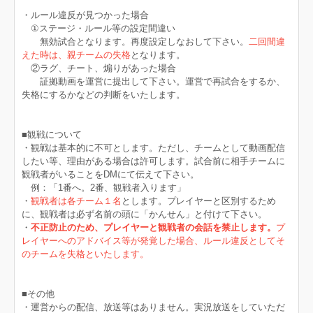
・ルール違反が見つかった場合
①ステージ・ルール等の設定間違い
無効試合となります。再度設定しなおして下さい。
二回間違
えた時は、親チームの失格
となります。
②ラグ、チート、煽りがあった場合
証拠動画を運営に提出して下さい。運営で再試合をするか、
失格にするかなどの判断をいたします。
■観戦について
・観戦は基本的に不可とします。ただし、チームとして動画配信
したい等、理由がある場合は許可します。試合前に相手チームに
観戦者がいることをDMにて伝えて下さい。
例：「1番へ。2番、観戦者入ります」
・
観戦者は各チーム１名
とします。プレイヤーと区別するため
に、観戦者は必ず名前の頭に「かんせん」と付けて下さい。
・
不正防止のため、プレイヤーと観戦者の会話を禁止します。
プ
レイヤーへのアドバイス等が発覚した場合、ルール違反としてそ
のチームを失格といたします。
■
その他
・運営からの配信、放送等はありません。実況放送をしていただ