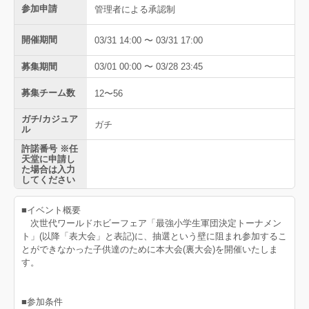
参加申請
管理者による承認制
開催期間
03/31 14:00 〜 03/31 17:00
募集期間
03/01 00:00 〜 03/28 23:45
募集チーム数
12〜56
ガチ/カジュア
ガチ
ル
許諾番号 ※任
天堂に申請し
た場合は入力
してください
■イベント概要
次世代ワールドホビーフェア「最強小学生軍団決定トーナメン
ト」(以降「表大会」と表記)に、抽選という壁に阻まれ参加するこ
とができなかった子供達のために本大会(裏大会)を開催いたしま
す。
■参加条件