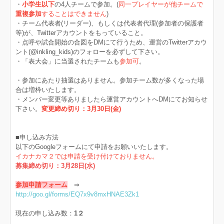
・
小学生以下
の4人チームで参加。(
同一プレイヤーが他チームで
重複参加
することはできません
)
・チーム代表者(リーダー)、もしくは代表者代理(参加者の保護者
等)が、Twitterアカウントをもっていること。
・点呼や試合開始の合図をDMにて行うため、運営のTwitterアカウ
ント(@inkling_kids)のフォローを必ずして下さい。
・「表大会」に当選されたチームも
参加可
。
・参加にあたり抽選はありません。参加チーム数が多くなった場
合は増枠いたします。
・メンバー変更等ありましたら運営アカウントへDMにてお知らせ
下さい。
変更締め切り：3月30日(金)
■申し込み方法
以下のGoogleフォームにて申請をお願いいたします。
イカナカマ２では申請を受け付けておりません。
募集締め切り：3月28日(水)
参加申請フォーム
⇒
http://goo.gl/forms/EQ7x9v8mxHNAE3Zk1
現在の申し込み数：
1２