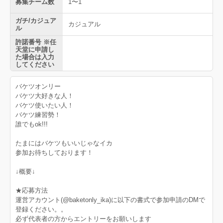
募集チーム数
1〜1
ガチ/カジュア
カジュアル
ル
許諾番号 ※任
天堂に申請し
た場合は入力
してください
バケツオンリー
バケツ大好きな人！
バケツ使いたい人！
バケツ練習勢！
誰でもok!!!
たまにはバケツもいいじゃなイカ
参加お待ちしております！
↓概要↓
★応募方法
運営アカウント(@baketonly_ika)に以下の書式で参加申請のDMで
登録ください。。
必ず代表者の方からエントリーをお願いします