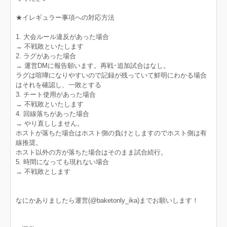
★イレギュラー事項への対応方法
1. 大会ルール違反があった場合
→ 不戦敗といたします
2. ラグがあった場合
→ 運営DMに報告願います。再戦･追加試合はなし。
ラグは喧嘩になりやすいので記録が残っていて鮮明にわかる場合
はそれを確認し、一敗とする
3. チート使用があった場合
→ 不戦敗といたします
4. 回線落ちがあった場合
→ やり直ししません。
ホストが落ちた場合はホスト側の負けとしますのでホスト側は有
線推奨。
ホスト以外の方が落ちた場合はそのまま試合続行。
5. 時間になっても現れない場合
→ 不戦敗とします
なにかありましたら運営(@baketonly_ika)までお願いします！