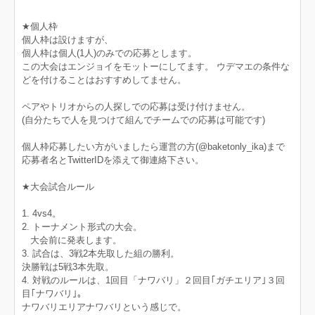
★個人枠
個人枠は設けますが、
個人枠は個人(1人)のみでの応募とします。
この大会はエンジョイをモットーにしてます。 ウデマエの条件な
どを付けることはおすすめしてません。
ペアやトリオからの人探しでの応募は受け付けません。
(自分たちで人を見つけて組んでチームでの応募は可能です)
個人枠応募したい方がいましたら運営の方(@baketonly_ika)まで
応募者名とTwitterIDを添えて御連絡下さい。
★大会試合ルール
1. 4vs4。
2. トーナメント形式の大会。
大会前に発表します。
3. 試合は、3戦2本先取した組の勝利。
決勝戦は5戦3本先取。
4. 対戦のルールは、1回目「ナワバリ」２回目｢ガチエリア｣３回
目｢ナワバリ｣。
ナワバリエリアナワバリという感じで。