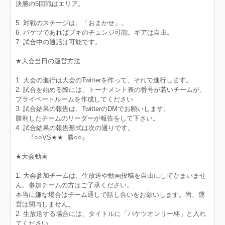
決勝の5回戦はエリア。
5. 対戦のステージは、「おまかせ」。
6. バケツであればブキのチェンジ可能。ギアは自由。
7. 試合中の通話は可能です。
★大会当日の運営方法
1. 大会の進行は大会のTwitterを作って、それで進行します。
2. 試合を始める際には、トーナメント表の番号が若いチームが、
プライベートルームを作成してください
3. 試合結果の報告は、TwitterのDMでお願いします。
勝利したチームのリーダーが報告をして下さい。
4. 試合結果の報告形式は次の通りです。
『○○VS★★ 勝○○』
★大会動画
1. 大会参加チームは、生放送や動画投稿を自由にしてかまいませ
ん。参加チームの方はご了承ください。
本当に嫌な場合はチーム通しで話し合いをお願いします。尚、運
営は関与しません。
2. 生放送する場合には、タイトルに「バケツオンリー杯」と入れ
てください