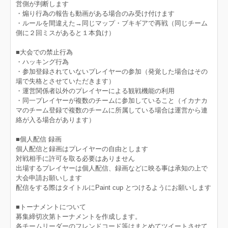
営側が判断します
・煽り行為の報告も動画がある場合のみ受け付けます
・ルールを間違えた→同じマップ・ブキギアで再戦（同じチーム
側に２回ミスがあると１本負け）
■大会での禁止行為
・ハッキング行為
・参加登録されていないプレイヤーの参加（発覚した場合はその
場で失格とさせていただきます）
・運営関係者以外のプレイヤーによる観戦機能の利用
・同一プレイヤーが複数のチームに参加していること（イカナカ
マのチーム登録で複数のチームに所属している場合は運営から連
絡が入る場合があります）
■個人配信 録画
個人配信と録画はプレイヤーの自由とします
対戦相手に許可を取る必要はありません
出場するプレイヤーは個人配信、録画などに映る事は承知の上で
大会申請お願いします
配信をする際はタイトルにPaint cup とつけるようにお願いします
■トーナメントについて
募集締切次第トーナメントを作成します。
各チームリーダーのフレンドコード等はまとめてツイートさせて