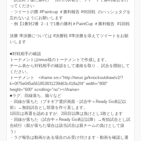
ってください
・ツイートの際 #Paintcup ＃勝利報告 #何回戦 のハッシュタグを
忘れないようにお願いします
・例【1番対2番 ２-１で1番の勝利＃PaintCup ＃勝利報告 #1回戦
決勝 準決勝については #決勝戦 #準決勝を添えてツイートをお願
いします
■対戦相手の確認
トーナメントはterus様のトーナメントで作成します。
チーム表から対戦相手の確認をして連絡を取り 、試合を開始して
ください。
トーナメント <iframe src="http://terus.jp/knockoutdraw/v2/?
k=0f75e045a561853831239d63c418a2f4" width="800"
height="600" scrolling="no"></iframe>
■ラグ、回線落ち、煽りなど
・回線が落ちた（ブキギア選択画面・試合中＝Ready Go表記以
前）→無効試合とし部屋を作り直します。
1回目は再選を認めますが、2回目以降は負けとし1敗とします
・回線が落ちた（試合中＝Ready Go表記以降）→有効試合とし試
合続行（親が落ちた場合は該当試合は親チームの負けとして扱
う）
・ラグ報告は動画がある場合のみ受け付けます・動画を確認し運