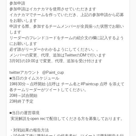
参加申請
参加申請はイカナカマを使用させていただきます
イカナカマでチームを作っていただき、上記の参加申請から応募
をお願いします
申請する際、参加するチームメンバーが全員揃った状態でお願い
します
リーダーのフレンドコードをチームの紹介文の欄に記入するよう
にお願いします
必ず誰がリーダーかわかるようにしてください。。
メンバーの変更、代理、追加はTwitterのDMで行います
3月9日の19:00まで変更、代理、追加を受け付けます
twitterアカウント @Paint_cup
■当日のタイムスケジュール
19時30分～点呼開始 (点呼は チーム名と#Paintcup 点呼 を添えて
各チームリーダーがツイートしてください。
20時～試合開始
23時終了予定
■当日の運営環境
実況解説をopen recで配信してくださる方を募集しております。
・対戦結果の報告方法
・試合終了後に勝利チームの代表者が、ツイートで勝利報告を行