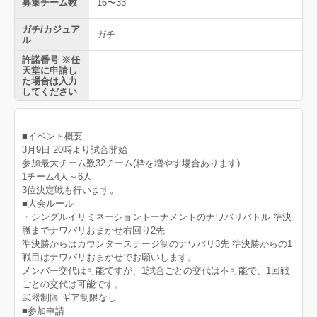
募集チーム数
16〜33
ガチ/カジュア
ガチ
ル
許諾番号 ※任
天堂に申請し
た場合は入力
してください
■イベント概要
3月9日 20時より試合開始
参加最大チーム数32チーム(枠を増やす場合あります)
1チーム4人～6人
3位決定戦も行います。
■大会ルール
・シングルイリミネーショントーナメントのナワバリバトル 準決
勝までナワバリおまかせ右回り2先
準決勝からはカウンターステージ制のナワバリ3先 準決勝からの1
戦目はナワバリおまかせでお願いします。
メンバー交代は可能ですが、1試合ごとの交代は不可能で、1回戦
ごとの交代は可能です。
武器制限 ギア制限なし
■参加申請