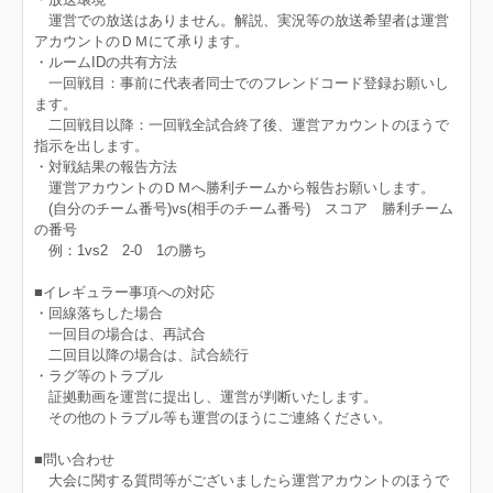
運営での放送はありません。解説、実況等の放送希望者は運営
アカウントのＤＭにて承ります。
・ルームIDの共有方法
一回戦目：事前に代表者同士でのフレンドコード登録お願いし
ます。
二回戦目以降：一回戦全試合終了後、運営アカウントのほうで
指示を出します。
・対戦結果の報告方法
運営アカウントのＤＭへ勝利チームから報告お願いします。
(自分のチーム番号)vs(相手のチーム番号) スコア 勝利チーム
の番号
例：1vs2 2-0 1の勝ち
■イレギュラー事項への対応
・回線落ちした場合
一回目の場合は、再試合
二回目以降の場合は、試合続行
・ラグ等のトラブル
証拠動画を運営に提出し、運営が判断いたします。
その他のトラブル等も運営のほうにご連絡ください。
■問い合わせ
大会に関する質問等がございましたら運営アカウントのほうで