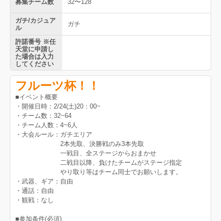
募集チーム数
32〜128
ガチ/カジュア
ガチ
ル
許諾番号 ※任
天堂に申請し
た場合は入力
してください
フルーツ杯！！
■イベント概要
・開催日時：2/24(土)20：00~
・チーム数：32~64
・チーム人数：4~6人
・大会ルール：ガチエリア
2本先取、決勝戦のみ3本先取
一戦目、全ステージからおまかせ
二戦目以降、負けたチームがステージ指定
やり取り等はチーム同士でお願いします。
・武器、ギア：自由
・通話：自由
・観戦：なし
■参加条件(必須)