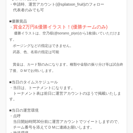
・申請時、運営アカウント(@splatoon_fruit)のフォロー
代表者のみでも可
■優勝賞品
賞金2万円&優勝イラスト！(優勝チームのみ)
・
優勝イラストは、空乃様(@sorano_piyo)から1枚描いていただけま
す。
ポージングなどの指定はできません。
武器、色、名前の指定は可能
賞金は、カード類のみになります。種類や金額の振り分け等は試合終
了後、ＤＭでお伺いします。
■当日のタイムスケジュール
・当日は、トーナメントになります。
トーナメント表は前日に運営アカウントのほうで掲載いたしま
す。
■当日の運営環境
・点呼
当日開始時間30分前に運営アカウントでツイートしますので、
チーム番号を添えてＤＭに連絡お願いします。
・放送環境