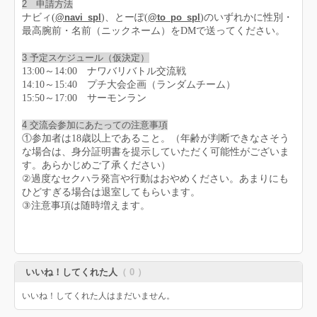
2 申請方法
ナビィ(
@navi_spl
)、とーぽ(
@to_po_spl
)のいずれかに性別・
最高腕前・名前（ニックネーム）をDMで送ってください。
3 予定スケジュール（仮決定）
13:00～14:00 ナワバリバトル交流戦
14:10～15:40 プチ大会企画（ランダムチーム）
15:50～17:00 サーモンラン
4 交流会参加にあたっての注意事項
①参加者は18歳以上であること。（年齢が判断できなさそう
な場合は、身分証明書を提示していただく可能性がございま
す。あらかじめご了承ください）
②過度なセクハラ発言や行動はおやめください。あまりにも
ひどすぎる場合は退室してもらいます。
③注意事項は随時増えます。
いいね！してくれた人
（ 0 ）
いいね！してくれた人はまだいません。