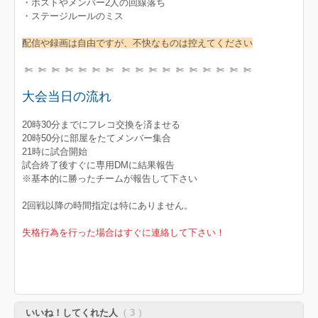
・ホストやメンバー2人の回線落ち
・ステージルールのミス
配信や録画は自由ですが、不快なものは控えてください
✄ ✄ ✄ ✄ ✄ ✄ ✄ ✄ ✄ ✄ ✄ ✄ ✄ ✄ ✄ ✄ ✄
大会当日の流れ
20時30分までにフレコ交換を済ませる
20時50分に部屋をたてメンバー集合
21時に試合開始
試合終了後すぐに専用DMに結果報告
※基本的に勝ったチームが報告して下さい
2回戦以降の時間指定は特にありません。
失格行為を行った場合はすぐに連絡して下さい！
いいね！してくれた人
（ 3 ）