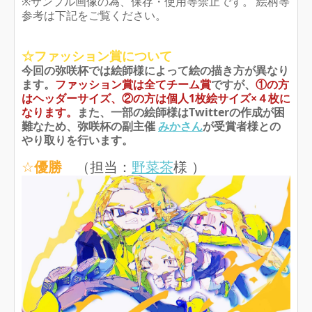
※サンプル画像の為、保存・使用等禁止です。 絵柄等
参考は下記をご覧ください。
☆ファッション賞について
今回の弥咲杯では絵師様によって絵の描き方が異なり
ます。
ファッション賞は全てチーム賞
ですが、
①の方
はヘッダーサイズ、
②
の方は個人1枚絵サイズ×４枚に
なります。
また、一部の絵師様はTwitterの作成が困
難なため、弥咲杯の副主催
みかさん
が受賞者様との
やり取りを行います。
☆
優勝
（担当：
野菜茶
様 ）