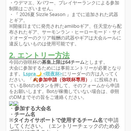
・ウデマエ、Xパワー、プレイヤーランクによる参加
制限はございません。
・『 2026夏 Sizzle Season 』までに追加された武器
とギア。
※開催日までに発売されたamiiboギア、任天堂から配
布されたギア、サーモンラン・ヒーローモード・サイ
ドオーダーのクリア報酬の武器やギアは大会ルールに
違反しないものは使用可能です。
2. エントリー方法
今回の弥咲杯の
募集上限は64チーム
とします。
大会に参加するためには事前エントリーが必要となり
ます。
Lspra
🌙
<咲夜杯>
にリーダーの方は入ってく
ださい。「
🍂参加申請（弥咲杯専用）
」に投稿され
ているBotのボタンを押して、そのフォームから申請
をお願いします。Botが稼働していない場合は、@朔
のDMまでその旨をご連絡ください。
・
参加する大会名
・
チーム名
※
タイカイサポートで使用するチーム名
で申請
してください。（エントリーチェックのため必