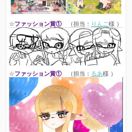
☆
ファッション賞①
（担当：
りんご
様 ）
☆
ファッション賞①
（担当：
るあ
様 ）