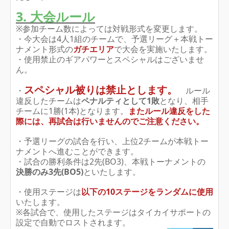
3. 大会ルール
※参加チーム数によっては対戦形式を変更します。
・今大会は4人1組のチームで、予選リーグ＋本戦トー
ナメント形式の
ガチエリア
で大会を実施いたします。
・使用禁止のギアパワーとスペシャルはございませ
ん。
スペシャル被りは禁止
とします。
・
ルール
違反したチームは
ペナルティとして1敗
となり、相手
チームに1勝(1本)となります。
またルール違反をした
際には、再試合は行いませんのでご注意ください。
・予選リーグの試合を行い、上位2チームが本戦トー
ナメントへ進むことができます。
・試合の勝利条件は2先(BO3)、本戦トーナメントの
決勝のみ3先(BO5)
といたします。
・使用ステージは
以下の10ステージをランダムに使用
いたします。
※各試合で、使用したステージはタイカイサポートの
設定で自動でロストされます。