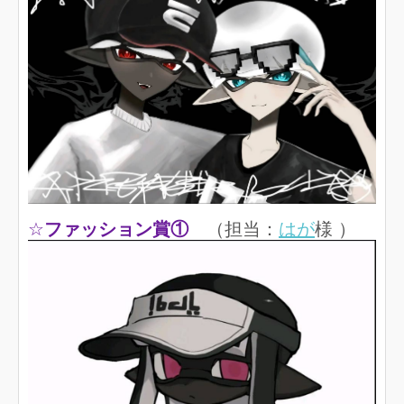
☆
ファッション賞①
（担当：
はが
様 ）