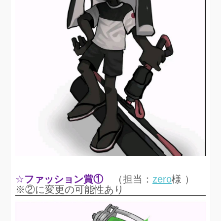
☆
ファッション賞①
（担当：
zero
様 ）
※②に変更の可能性あり