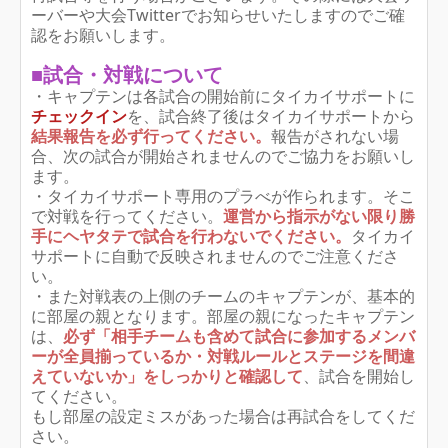
ーバーや大会Twitterでお知らせいたしますのでご確
認をお願いします。
■試合・対戦について
・キャプテンは各試合の開始前にタイカイサポートに
チェックイン
を、試合終了後はタイカイサポートから
結果報告を必ず行ってください。
報告がされない場
合、次の試合が開始されませんのでご協力をお願いし
ます。
・タイカイサポート専用のプラべが作られます。そこ
で対戦を行ってください。
運営から指示がない限り勝
手にヘヤタテで試合を行わないでください。
タイカイ
サポートに自動で反映されませんのでご注意くださ
い。
・また対戦表の上側のチームのキャプテンが、基本的
に部屋の親となります。部屋の親になったキャプテン
は、
必ず「相手チームも含めて試合に参加するメンバ
ーが全員揃っているか・対戦ルールとステージを間違
えていないか」をしっかりと確認して
、試合を開始し
てください。
もし部屋の設定ミスがあった場合は再試合をしてくだ
さい。