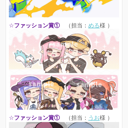
☆
ファッション賞①
（担当：
める
様 ）
☆
ファッション賞①
（担当：
うお
様 ）