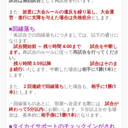
試合は無効試合
として再試合を行います。
また、
故意に大会ルールの違反を繰り返し、大会運
す。
営・進行に支障を与えた場合は失格処分
としま
■回線落ち
・各試合での回線落ちにつきましては、以下の通りに
なります。
試合開始前 ～ 残り時間 4:00まで 試合を中断し
ます。
再試合のルールに従って
再試合を行ってくださ
い。
残り時間 3:59以降
試合はそのま
ま続行
いたします。中断した場合は
相手に1勝(1本)
と
します。
また、
２回連続で回線落ち
した場合も、
相手に1勝(1
本)
とします 。
・回線落ちのあとに、部屋へ合流する際には、
試合が
終わって5分以内
にお願いします。５分以上かかる場
合は、基本的に
相手側に1勝(1本)
となります。
■タイカイサポートのチェックインがされ