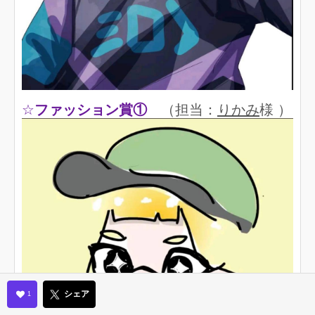
☆
ファッション賞①
（担当：
りかみ
様 ）
シェア
1