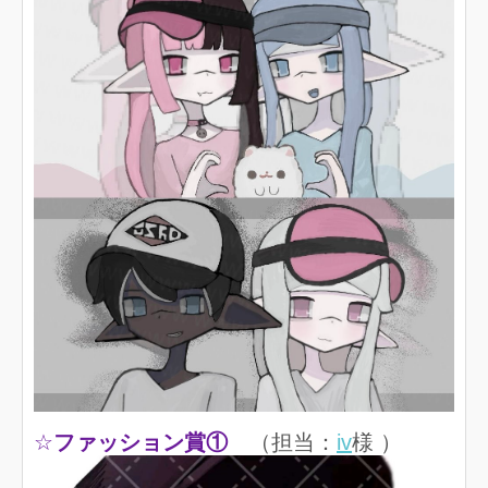
☆
ファッション賞①
（担当：
iv
様 ）