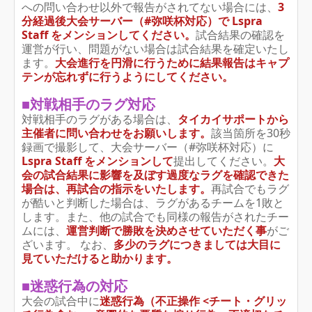
への問い合わせ以外で報告がされてない場合には、
3
分経過後大会サーバー（#弥咲杯対応）で Lspra
Staff をメンションしてください。
試合結果の確認を
運営が行い、問題がない場合は試合結果を確定いたし
ます。
大会進行を円滑に行うために結果報告はキャプ
テンが忘れずに行うようにしてください。
■対戦相手のラグ対応
対戦相手のラグがある場合は、
タイカイサポートから
主催者に問い合わせをお願いします。
該当箇所を30秒
録画で撮影して、大会サーバー（#弥咲杯対応）に
Lspra Staff をメンションして
提出してください。
大
会の試合結果に影響を及ぼす過度なラグを確認できた
場合は、再試合の指示をいたします。
再試合でもラグ
が酷いと判断した場合は、ラグがあるチームを1敗と
します。また、他の試合でも同様の報告がされたチー
ムには、
運営判断で勝敗を決めさせていただく事
がご
ざいます。 なお、
多少のラグにつきましては大目に
見ていただけると助かります。
■迷惑行為の対応
大会の試合中に
迷惑行為（不正操作 <チート・グリッ