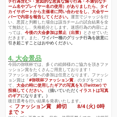
チ行為含む>・意図的な悪質な煽り行為・不適切なチ
ーム名やプレイヤー名の使用）がありましたら、タイ
カイサポートから主催者に問い合わせをし、大会サー
バーで内容を報告してください。
運営でジャッジを行
い、悪質と判断した場合は該当チームの試合結果を全
て無効とし、失格処分とします。迷惑行為の内容によ
っては、
今後の大会参加は禁止（出禁）
とさせていた
だきます。また、
ワイパー種のグリッチ行為を故意に
引き起こすことはおやめください。
4. 大会景品
今回の弥咲杯では、多くの絵師様のご協力を頂きファ
ッション賞をたくさんご用意しております！
ファッション賞への参加は任意となります。ファッシ
ョン賞は「
#弥咲杯ファッション賞
」のタグをつけ
て、
大会の時に使用したギアの写真を
𝕏 (Twitter)
で
投稿してください
。
（描いていただく
イラストは写真
のギア
になります。）
後日選考を行い結果を発表いたします。
＜
ファッション賞 締切 8/4 (火) 0時
まで ＞