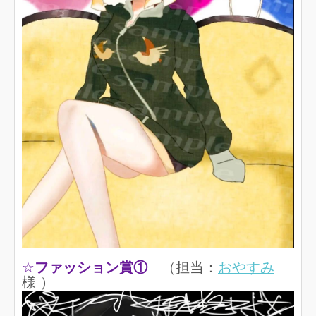
☆
ファッション賞①
（担当：
おやすみ
様 ）