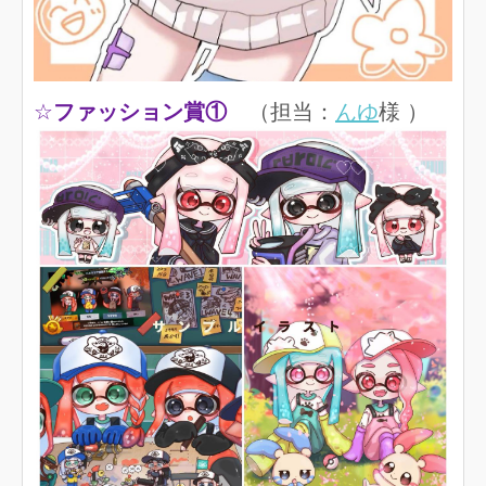
☆
ファッション賞①
（担当：
んゆ
様 ）