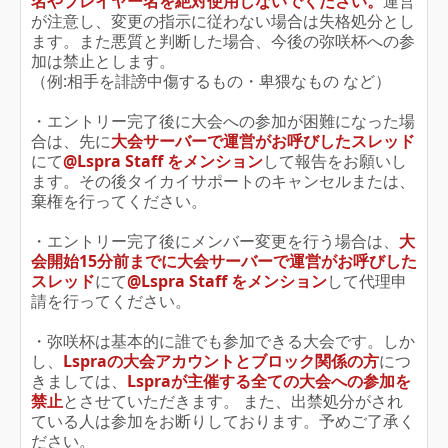
名やプレイヤー名を絶対使用しないでください。
運営
が注意し、変更の指示に従わない場合は失格処分とし
ます。また悪質と判断した場合、今後の弥咲杯への参
加は禁止とします。
（例:相手を誹謗中傷するもの・卑猥なもの など）
・エントリー完了後に大会への参加が困難になった場
合は、先に
大会サーバーで運営がお呼びしたスレッド
にて
@Lspra Staff をメンション
して報告をお願いし
ます。その後タイカイサポートのキャンセルまたは、
棄権を行ってください。
・エントリー完了後にメンバー変更を行う場合は、
大
会開始15分前
までに
大会サーバーで運営がお呼びした
スレッド
にて
@Lspra Staff をメンション
して代理申
請を行ってください。
・弥咲杯は基本的に誰でも参加できる大会です。しか
し、
Lspraの大会アカウントとブロック関係の方
につ
きましては、
Lspraが主催する全ての大会への参加を
禁止
とさせていただきます。 また、出禁処分がされ
ている人は参加をお断りしております。予めご了承く
ださい。