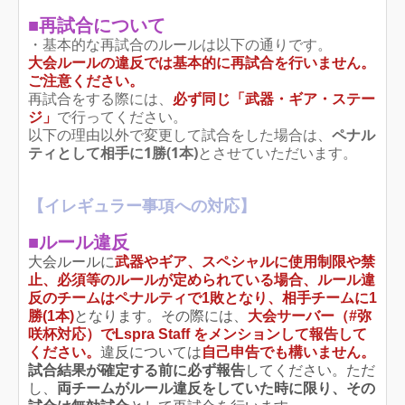
■再試合について
・基本的な再試合のルールは以下の通りです。
大会ルールの違反では基本的に再試合を行いません。
ご注意ください。
再試合をする際には、
必ず同じ「武器・ギア・ステー
ジ」
で行ってください。
以下の理由以外で変更して試合をした場合は、
ペナル
ティとして相手に1勝(1本)
とさせていただいます。
【イレギュラー事項への対応】
■ルール違反
大会ルールに
武器やギア、スペシャルに使用制限や禁
止、必須等のルールが定められている場合、ルール違
反のチームはペナルティで1敗となり、相手チームに1
勝(1本)
となります。その際には、
大会サーバー（#弥
咲杯対応）でLspra Staff をメンションして報告して
ください。
違反については
自己
申告でも構いません。
試合結果が確定する前に必ず報告
してください。ただ
し、
両チームがルール違反をしていた時に限り、その