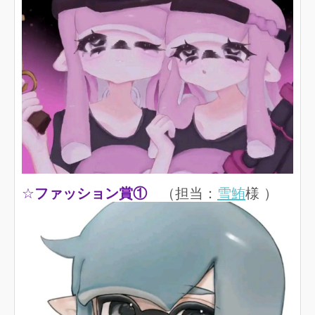
☆
ファッション賞①
（担当：
雪鮪
様 ）