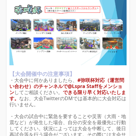
【大会開催中の注意事項】
・大会中に何かありましたら、
#弥咲杯対応（運営問
い合わせ
）
のチャンネルで@Lspra Staffをメンショ
ン
してご相談ください。
できる限り早く対応いたしま
す。
なお、大会TwitterのDMでは基本的に大会対応は
行いません。
・大会の試合中に緊急を要することや災害（大雨・地
震など）が発生した場合、自分の安全を最優先に行動
してください。状況によっては大会を中断して、後日
再試合等を行う場合がございます。その際には大会サ