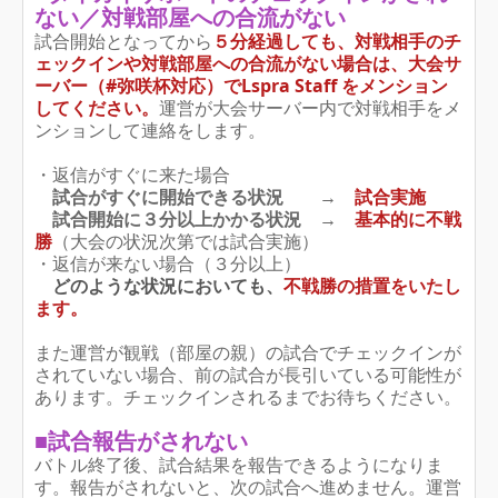
ない／対戦部屋への合流がない
試合開始となってから
５分経過しても、対戦相手のチ
ェックインや対戦部屋への合流がない場合は、大会サ
ーバー（#弥咲杯対応）でLspra Staff をメンション
してください。
運営が大会サーバー内で対戦相手をメ
ンションして連絡をします。
・返信がすぐに来た場合
試合がすぐに開始できる状況 →
試合実施
試合開始に３分以上かかる状況 →
基本的に不戦
勝
（大会の状況次第では試合実施）
・返信が来ない場合（３分以上）
どのような状況においても、
不戦勝の措置をいたし
ます。
また運営が観戦（部屋の親）の試合でチェックインが
されていない場合、前の試合が長引いている可能性が
あります。チェックインされるまでお待ちください。
■試合報告がされない
バトル終了後、試合結果を報告できるようになりま
す。報告がされないと、次の試合へ進めません。運営