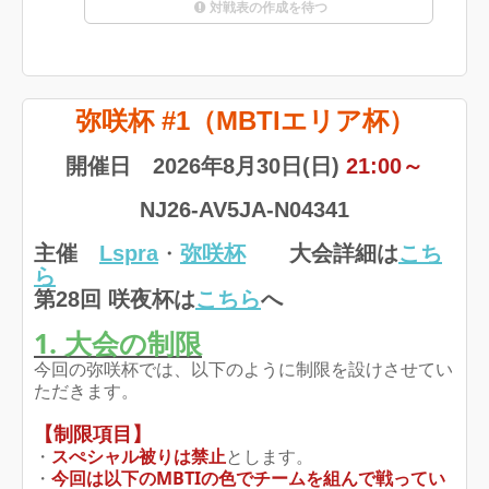
対戦表の作成を待つ
弥咲杯 #1（MBTIエリア杯）
開催日 2026年8月30日(日)
21:00～
NJ26-AV5JA-N04341
主催
Lspra
・
弥咲杯
大会詳細は
こち
ら
第28回 咲夜杯は
こちら
へ
1. 大会の制限
今回の弥咲杯では、以下のように制限を設けさせてい
ただきます。
【制限項目】
・
スぺシャル被りは禁止
とします。
・
今回は以下のMBTIの色でチームを組んで戦ってい