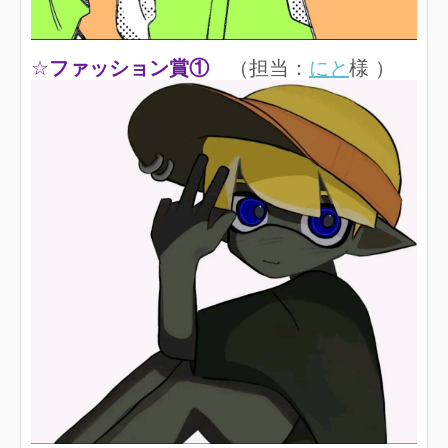
☆
ファッション賞①
（担当：
にと
様 ）