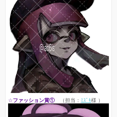
☆
ファッション賞①
（担当：
ﾐｽﾞｷ
様 ）