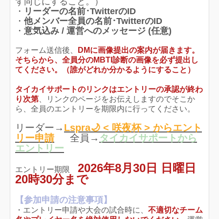
ず同じにすること。）
・
リーダーの名前･
TwitterのID
・
他メンバー全員の名前･
TwitterのID
・
意気込み / 運営へのメッセージ (任意)
フォーム送信後、
DMに画像提出の案内が届きます。
そちらから、全員分のMBTI診断の画像を必ず提出し
てください。（誰がどれか分かるようにすること）
タイカイサポートのリンクはエントリーの承認が終わ
り次第
、リンクのページをお伝えしますのでそこか
ら、全員のエントリーを期限内に行ってください。
リーダー→
Lspra🌙 < 咲夜杯 > からエント
リー申請
全員→
タイカイサポートから
エントリー
2026年8月30日 日曜日
エントリー期限
20時30分まで
【参加申請の注意事項】
・エントリー申請や大会の試合時に、
不適切なチーム