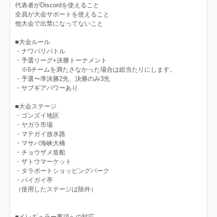
代表者がDiscordを使えること
全員が大会サポートを使えること
他大会で出禁になってないこと
■大会ルール
・ナワバリバトル
・予選リーグ+決勝トーナメント
※6チームを満たさなかった場合は総当たりにします。
・予選〜準決勝2先、決勝のみ3先
・サブギアパワーあり
■大会ステージ
・ゴンズイ地区
・ヤガラ市場
・マテガイ放水路
・マサバ海峡大橋
・チョウザメ造船
・ザトウマーケット
・タラポートショッピングパーク
・バイガイ亭
（使用したステージは除外）
■イレギュラー事項への対応