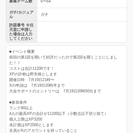
募集チーム数
6〜64
ガチ/カジュア
ガチ
ル
許諾番号 ※任
天堂に申請し
た場合は入力
してください
■イベント概要
前回の第1回を開いて好評だったので第2回を開くことにしまし
た！！
コストは合計11200です！
XPの詐称は即失格とします
開催日時 7月19日21時〜
Xの申請は 7月19日20時半まで
大会サポートのエントリーは 7月19日20時50分まで
■参加条件
ランク80以上
4人の最高XPの合計が11200以下（小数点以下切り捨て）
個人上限はXP3200
未計測はXP2500とします
全員がXのアカウントを持っていること