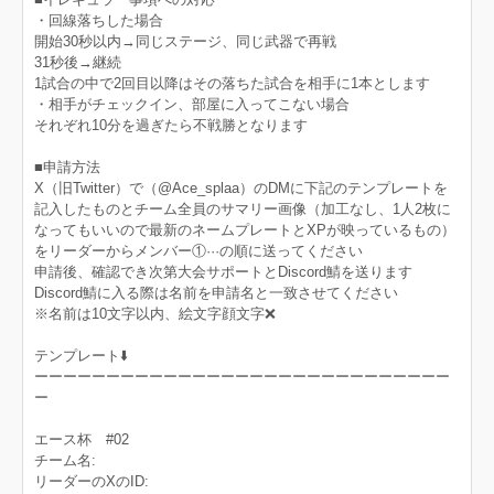
・回線落ちした場合
開始30秒以内→同じステージ、同じ武器で再戦
31秒後→継続
1試合の中で2回目以降はその落ちた試合を相手に1本とします
・相手がチェックイン、部屋に入ってこない場合
それぞれ10分を過ぎたら不戦勝となります
■申請方法
X（旧Twitter）で（@Ace_splaa）のDMに下記のテンプレートを
記入したものとチーム全員のサマリー画像（加工なし、1人2枚に
なってもいいので最新のネームプレートとXPが映っているもの）
をリーダーからメンバー①···の順に送ってください
申請後、確認でき次第大会サポートとDiscord鯖を送ります
Discord鯖に入る際は名前を申請名と一致させてください
※名前は10文字以内、絵文字顔文字❌️
テンプレート⬇️
ーーーーーーーーーーーーーーーーーーーーーーーーーーーーー
ー
エース杯 #02
チーム名:
リーダーのXのID: