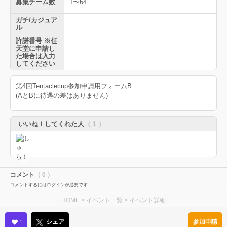
募集チーム数
1〜64
ガチ/カジュア
ル
許諾番号 ※任
天堂に申請し
た場合は入力
してください
第4回Tentaclecup参加申請用フォームB
(AとBに待遇の差はありません)
いいね！してくれた人
（ 1 ）
コメント
（ 0 ）
コメントするにはログインが必要です
HOME
>
イベント一覧
> イベント詳細
参加申請
シェア
1