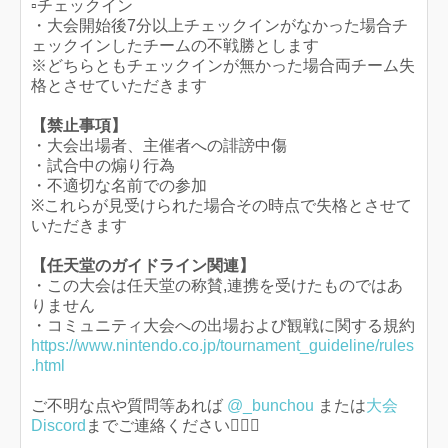
▫チェックイン
・大会開始後7分以上チェックインがなかった場合チ
ェックインしたチームの不戦勝とします
※どちらともチェックインが無かった場合両チーム失
格とさせていただきます
【禁止事項】
・大会出場者、主催者への誹謗中傷
・試合中の煽り行為
・不適切な名前での参加
※これらが見受けられた場合その時点で失格とさせて
いただきます
【任天堂のガイドライン関連】
・この大会は任天堂の称賛,連携を受けたものではあ
りません
・コミュニティ大会への出場および観戦に関する規約
https://www.nintendo.co.jp/tournament_guideline/rules
.html
ご不明な点や質問等あれば
@_bunchou
または
大会
Discord
までご連絡ください🙇🏻‍♀️