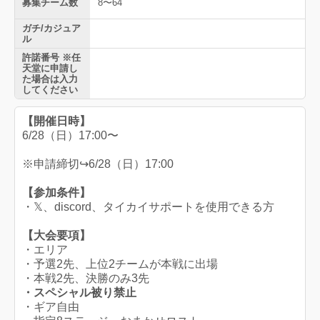
募集チーム数
8〜64
ガチ/カジュア
ル
許諾番号 ※任
天堂に申請し
た場合は入力
してください
【開催日時】
6/28（日）17:00〜
※申請締切↪6/28（日）17:00
【参加条件】
・𝕏、discord、タイカイサポートを使用できる方
【大会要項】
・エリア
・予選2先、上位2チームが本戦に出場
・本戦2先、決勝のみ3先
・スペシャル被り禁止
・ギア自由