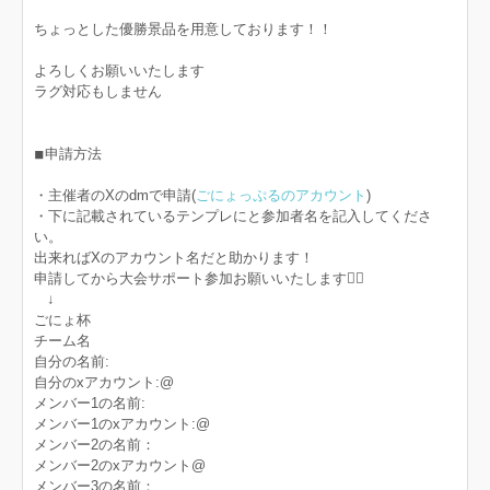
ちょっとした優勝景品を用意しております！！
よろしくお願いいたします
ラグ対応もしません
◾︎申請方法
・主催者のXのdmで申請(
ごにょっぷるのアカウント
)
・下に記載されているテンプレにと参加者名を記入してくださ
い。
出来ればXのアカウント名だと助かります！
申請してから大会サポート参加お願いいたします🙇‍♀️
↓
ごにょ杯
チーム名
自分の名前:
自分のxアカウント:@
メンバー1の名前:
メンバー1のxアカウント:@
メンバー2の名前：
メンバー2のxアカウント@
メンバー3の名前：