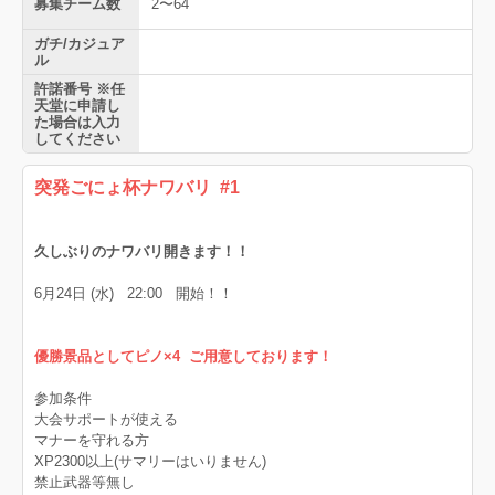
募集チーム数
2〜64
ガチ/カジュア
ル
許諾番号 ※任
天堂に申請し
た場合は入力
してください
突発ごにょ杯ナワバリ #1
久しぶりのナワバリ開きます！！
6月24日 (水) 22:00 開始！！
優勝景品としてピノ×4 ご用意しております！
参加条件
大会サポートが使える
マナーを守れる方
XP2300以上(サマリーはいりません)
禁止武器等無し