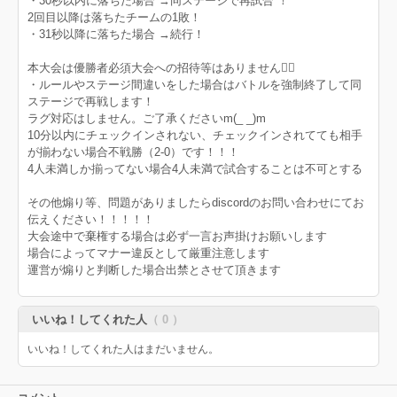
・30秒以内に落ちた場合 →同ステージで再試合 ！
2回目以降は落ちたチームの1敗！
・31秒以降に落ちた場合 →続行！
本大会は優勝者必須大会への招待等はありません🙇‍♂️
・ルールやステージ間違いをした場合はバトルを強制終了して同
ステージで再戦します！
ラグ対応はしません。ご了承くださいm(_ _)m
10分以内にチェックインされない、チェックインされてても相手
が揃わない場合不戦勝（2-0）です！！！
4人未満しか揃ってない場合4人未満で試合することは不可とする
その他煽り等、問題がありましたらdiscordのお問い合わせにてお
伝えください！！！！！
大会途中で棄権する場合は必ず一言お声掛けお願いします
場合によってマナー違反として厳重注意します
運営が煽りと判断した場合出禁とさせて頂きます
いいね！してくれた人
（ 0 ）
いいね！してくれた人はまだいません。