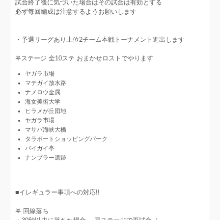
試合終了後に気づいた場合はその試合は有効とする
必ず毎回編成は注意するようお願いします
・予選リーグあり上位2チーム本戦トーナメント進出します
‎𖤐ステージ 全10ステ おまかせロストでやります
ヤガラ市場
マテガイ放水路
ナメロウ金属
海女美術大学
ヒラメが丘団地
ヤガラ市場
マサバ海峡大橋
タラポートショッピングパーク
バイガイ亭
ナンプラー遺跡
■イレギュラー事項への対応!!
𖤐 回線落ち