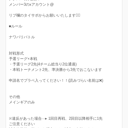
メンバー3のxアカウント@
リプ欄のタイサポからお願いいたします🙇‍♀️
■ルール
ナワバリバトル
対戦形式
予選リーグ+本戦
・予選リーグ2先(4チーム総当り2位通過)
・本戦トーナメント2先、準決勝から3先でおこないます
申請名でプラベ入ってください！！(読みづらい名前は❌)
その他
メインギアのみ
※違反があった場合···▸ 1回目再戦、2回目以降相手に1先
ご注意ください