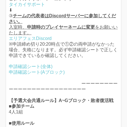
タイカイサポート
⬇︎
③
チームの代表者はDiscordサーバーに参加してくだ
さい。
入室時、
申請時のプレイヤーネームに変更
をお願いい
たします。
エリアフェスDiscord
※申請締め切り20:20時点で①②の両申請がなかった
場合、失格になります。必ず申請確認シートで正しく
申請できているか確認してください。
申請確認シート(全体)
申請確認シート(Aブロック)
ーーーーーーーー
ーーーーーーーーーーーーーーーーー
【予選大会共通ルール】A~Gブロック・敗者復活戦
■参加チーム
4人1組
■使用ルール