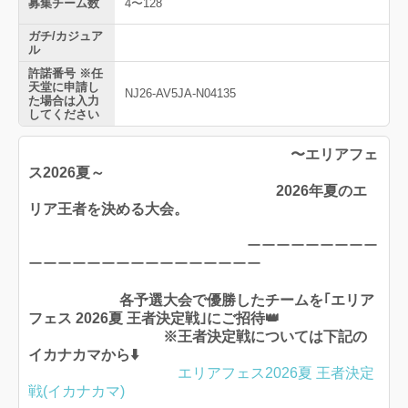
募集チーム数
4〜128
ガチ/カジュア
ル
許諾番号 ※任
天堂に申請し
NJ26-AV5JA-N04135
た場合は入力
してください
〜エリアフェ
ス2026夏～
2026年夏のエ
リア王者を決める大会。
ーーーーーーーーー
ーーーーーーーーーーーーーーーー
各予選大会で優勝したチームを｢エリア
フェス 2026夏 王者決定戦｣にご招待👑
※王者決定戦については下記の
イカナカマから⬇️
エリアフェス2026夏 王者決定
戦(イカナカマ)