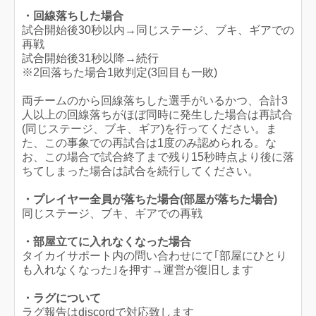
・回線落ちした場合
試合開始後30秒以内→同じステージ、ブキ、ギアでの
再戦
試合開始後31秒以降→続行
※2回落ちた場合1敗判定(3回目も一敗)
両チームのから回線落ちした選手がいるかつ、合計3
人以上の回線落ちがほぼ同時に発生した場合は再試合
(同じステージ、ブキ、ギア)を行ってください。ま
た、この事象での再試合は1度のみ認められる。な
お、この場合で試合終了まで残り15秒時点より後に落
ちてしまった場合は試合を続行してください。
・プレイヤー全員が落ちた場合(部屋が落ちた場合)
同じステージ、ブキ、ギアでの再戦
・部屋立てに入れなくなった場合
タイカイサポート内の問い合わせにて｢部屋にひとり
も入れなくなった｣を押す→運営が復旧します
・ラグについて
ラグ報告はdiscordで対応致します