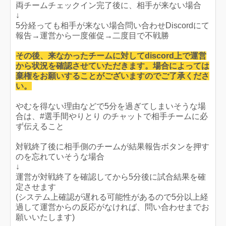
両チームチェックイン完了後に、相手が来ない場合
↓
5分経っても相手が来ない場合問い合わせDiscordにて
報告→運営から一度催促→二度目で不戦勝
その後、来なかったチームに対してdiscord上で運営
から状況を確認させていただきます。場合によっては
棄権をお願いすることがございますのでご了承くださ
い。
やむを得ない理由などで5分を過ぎてしまいそうな場
合は、#選手間やりとり のチャットで相手チームに必
ず伝えること
対戦終了後に相手側のチームが結果報告ボタンを押す
のを忘れていそうな場合
↓
運営が対戦終了を確認してから5分後に試合結果を確
定させます
(システム上確認が遅れる可能性があるので5分以上経
過して運営からの反応がなければ、問い合わせまでお
願いいたします)