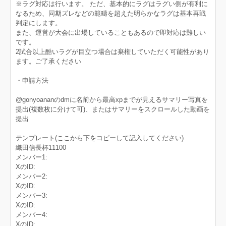
※ラグ対応は行います。 ただ、基本的にラグはラグい側が有利に
なるため、同期ズレなどの範疇を超えた明らかなラグは基本再戦
判定にします。
また、運営が大会に出場していることもあるので即対応は難しい
です。
2試合以上酷いラグが目立つ場合は棄権していただく可能性があり
ます。ご了承ください
・申請方法
@gonyoananのdmに名前から最高xpまでが見えるサマリー写真を
提出(複数枚に分けて可)、またはサマリーをスクロールした動画を
提出
テンプレート(ここから下をコピーして記入してください)
織田信長杯11100
メンバー1:
XのID:
メンバー2:
XのID:
メンバー3:
XのID:
メンバー4:
XのID: