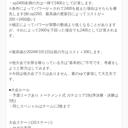
・xp2400未満の方は一律で2400として計算します。
※条件によってパワーが＋されて2400を超えた場合はそちらを優
先します(例:xp2250、最高値の更新日によってコストが＋
200⇒2450扱い)
※補正によってパワーが実際の数値より低くなることがあります
が、それによって2400を下回った場合でも2400として計算されま
す。
※最高値が2024年3月1日以前の方はコスト＋200します。
※他大会で出禁を喰らっている方は″基本的に″不可です。考慮をし
ようと努力はしてみます。
※今回は他大会プラスはありません、素のxpで参加して大丈夫で
す。
■大会ルール
・予選リーグあり トーナメント式 ガチエリア2先(準決勝・決勝は
3先)
・同じスペシャルはチームに2枚まで
大会ステージ(10ステージ)
・ヤガラ市場