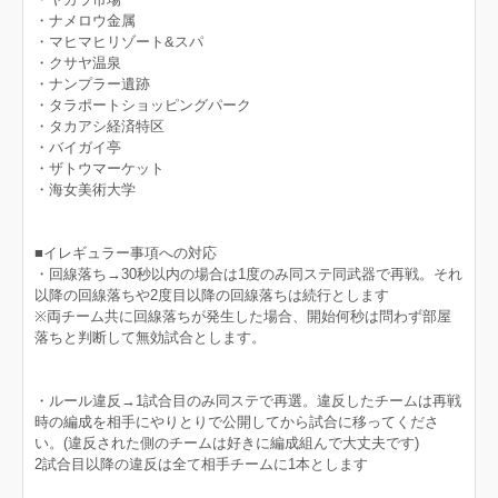
・ナメロウ金属
・マヒマヒリゾート&スパ
・クサヤ温泉
・ナンプラー遺跡
・タラポートショッピングパーク
・タカアシ経済特区
・バイガイ亭
・ザトウマーケット
・海女美術大学
■イレギュラー事項への対応
・回線落ち→30秒以内の場合は1度のみ同ステ同武器で再戦。それ
以降の回線落ちや2度目以降の回線落ちは続行とします
※両チーム共に回線落ちが発生した場合、開始何秒は問わず部屋
落ちと判断して無効試合とします。
・ルール違反→1試合目のみ同ステで再選。違反したチームは再戦
時の編成を相手にやりとりで公開してから試合に移ってくださ
い。(違反された側のチームは好きに編成組んで大丈夫です)
2試合目以降の違反は全て相手チームに1本とします