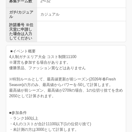
募集チーム数
2〜32
ガチ/カジュア
カジュアル
ル
許諾番号 ※任
天堂に申請し
た場合は入力
してください
■イベント概要
4人制ガチエリア大会 コスト制限11100
※運営も参加する場合があります。
優勝景品、ファッション賞などはありません
※特別ルールとして、最高値更新が前シーズン(2026年春Fresh
Season)の方のみ、最高値からパワーを-50して計算します。
最高値が前シーズン、最高値が2709の場合、1の位切り捨てを含め
2650として計算されます。
■参加条件
・ランク160以上
・4人のコストが合計11100以下(1の位切り捨て)
・未計測の方は3000として計算します。