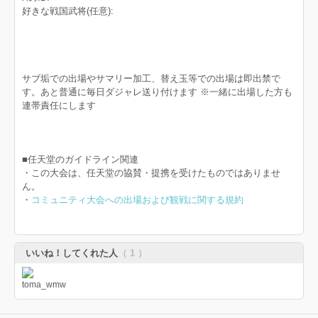
好きな戦国武将(任意):
サブ垢での出場やサマリー加工、替え玉等での出場は即出禁で
す。あと普通に毎日ダジャレ送り付けます ※一緒に出場した方も
連帯責任にします
■任天堂のガイドライン関連
・この大会は、任天堂の協賛・提携を受けたものではありませ
ん。
・
コミュニティ大会への出場および観戦に関する規約
いいね！してくれた人
（ 1 ）