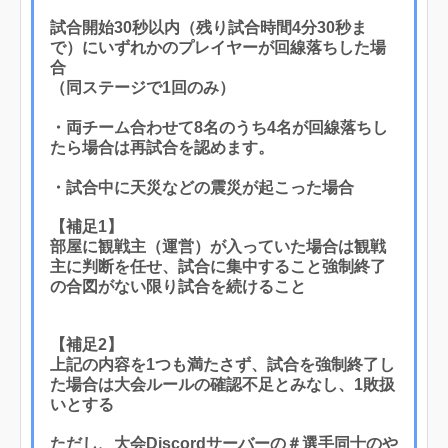
試合開始30秒以内（残り試合時間4分30秒ま
で）にいずれかのプレイヤーが回線落ちした場
合
（同ステージで1回のみ）
・両チーム合わせて8名のうち4名が回線落ちし
たら場合は再試合を認めます。
・試合中に天災などの震災が起こった場合
【補足1】
部屋に観戦主（運営）が入っていた場合は観戦
主に判断を任せ、試合に集中すること強制終了
の合図がない限り試合を続けること
【補足2】
上記の内容を1つも満たさず、試合を強制終了し
た場合は大会ルールの確認不足とみなし、1敗扱
いとする
ただし、大会Discordサーバーの
＃選手同士のや