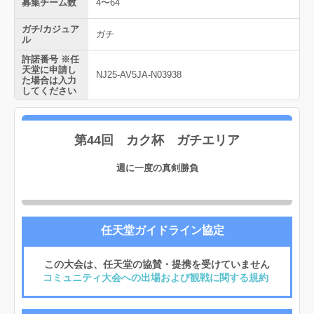
募集チーム数
4〜64
ガチ/カジュア
ガチ
ル
許諾番号 ※任
天堂に申請し
NJ25-AV5JA-N03938
た場合は入力
してください
第44回 カク杯 ガチエリア
週に一度の真剣勝負
任天堂ガイドライン協定
この大会は、任天堂の協賛・提携を受けていません
コミュニティ大会への出場および観戦に関する規約