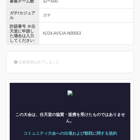
募集チーム数
32〜600
ガチ/カジュア
ガチ
ル
許諾番号 ※任
天堂に申請し
NJ24-AV5JA-N00563
た場合は入力
してください
応募期間は終了しました
この大会は、任天堂の協賛・提携を受けたものではありませ
ん。
コミュニティ大会への出場および観戦に関する規約