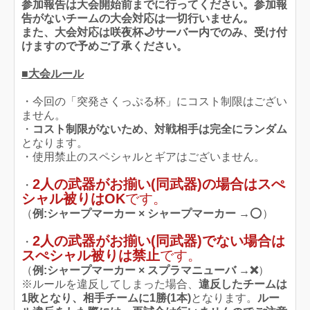
参加報告は大会開始前までに行ってください。
参加報
告がないチームの大会対応は一切行いません。
また、大会対応は咲夜杯🌙サーバー内でのみ、受け付
けますので予めご了承ください。
■大会ルール
・今回の「突発さくっぷる杯」にコスト制限はござい
ません。
・
コスト制限がないため、対戦相手は完全にランダム
となります。
・使用禁止のスペシャルとギアはございません。
2人の武器がお揃い(同武器)の場合はスぺ
・
シャル被りはOK
です。
（
例:シャープマーカー × シャープマーカー →
⭕️）
2人の武器がお揃い(同武器)でない場合は
・
スぺシャル被りは禁止
です。
（
例:シャープマーカー × スプラマニューバ →❌
）
※ルールを違反してしまった場合、
違反したチームは
1敗となり、相手チームに1勝(1本)
となります。
ルー