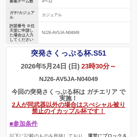
募集チーム数
4〜32
ガチ/カジュア
カジュアル
ル
許諾番号 ※任
天堂に申請し
NJ26-AV5JA-N04049
た場合は入力
してください
突発さくっぷる杯.S51
2026年5月24日 (日)
23時30分～
NJ26-AV5JA-N04049
今回の突発さくっぷる杯は ガチエリア で
実施！
2人が同武器以外の場合はスぺシャル被り
禁止のイカップル杯です！
■参加条件
以下に記載のものを所持しており、
運営にブロックさ