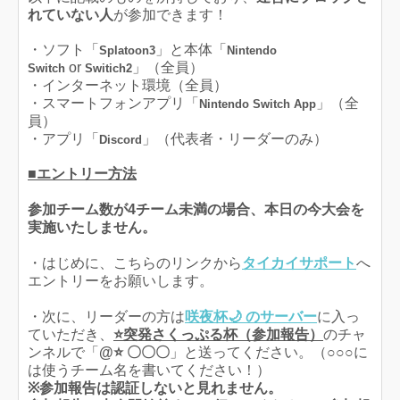
れていない人
が参加できます！
・ソフト「
」と本体「
Splatoon3
Nintendo
or
」（全員）
Switch
Switich2
・インターネット環境（全員）
・スマートフォンアプリ「
」（全
Nintendo Switch App
員）
・アプリ「
」（代表者・リーダーのみ）
Discord
■エントリー方法
参加チーム数が4チーム未満の場合、本日の今大会を
実施いたしません。
・はじめに、こちらのリンクから
タイカイサポート
へ
エントリーをお願いします。
・次に、リーダーの方は
咲夜杯🌙 のサーバー
に入っ
ていただき、
⭐突発さくっぷる杯（参加報告）
のチャ
ンネルで「
@⭐ 〇〇〇
」と送ってください。（○○○に
は使うチーム名を書いてください！）
※参加報告は認証しないと見れません。