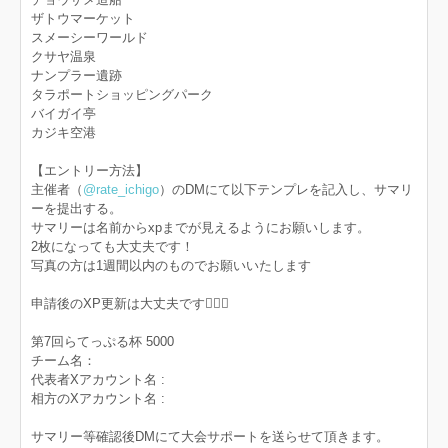
ザトウマーケット
スメーシーワールド
クサヤ温泉
ナンプラー遺跡
タラポートショッピングパーク
バイガイ亭
カジキ空港
【エントリー方法】
主催者（
@rate_ichigo
）のDMにて以下テンプレを記入し、サマリ
ーを提出する。
サマリーは名前からxpまでが見えるようにお願いします。
2枚になっても大丈夫です！
写真の方は1週間以内のものでお願いいたします
申請後のXP更新は大丈夫です🙆‍♀️✨️
第7回らてっぷる杯 5000
チーム名：
代表者Xアカウント名 :
相方のXアカウント名 :
サマリー等確認後DMにて大会サポートを送らせて頂きます。