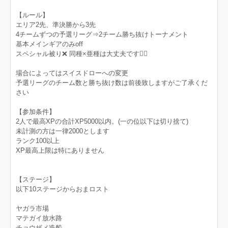
【ルール】
エリア2先、準決勝から3先
4チームずつの予選リーグ⇒2チーム勝ち抜けトーナメント
基本メインギアのみoff
スペシャル被り❌ 同種×亜種は大丈夫です🙆‍♀️
場合によってはスイスドローへの変更
予選リーグのチーム数と勝ち抜け数は前後致しますがご了承くだ
さい
【参加条件】
2人で最高XPの合計XP5000以内。(一の位以下は切り捨て)
未計測の方は一律2000とします
ランク100以上
XP最高上限は特にありません
【ステージ】
以下10ステージからおまロスト
ヤガラ市場
マテガイ放水路
チョウザメ造船