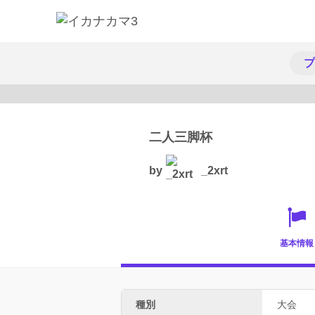
プ
二人三脚杯
by
_2xrt
基本情報
種別
大会