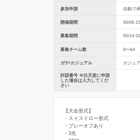
参加申請
自動で
開催期間
06/06 2
募集期間
05/14 0
募集チーム数
8〜64
ガチ/カジュアル
カジュ
許諾番号 ※任天堂に申請
した場合は入力してくだ
さい
【大会形式】
・スイスドロー形式
・プレーオフあり
・3先