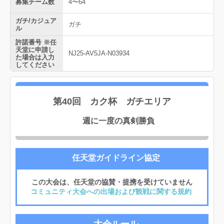
募集チーム数
4〜64
ガチ/カジュア
ガチ
ル
許諾番号 ※任
天堂に申請し
NJ25-AV5JA-N03934
た場合は入力
してください
第40回 カク杯 ガチエリア
週に一度の真剣勝負
任天堂ガイドライン協定
この大会は、任天堂の協賛・提携を受けていません
コミュニティ大会への出場および観戦に関する規約
大会ルール