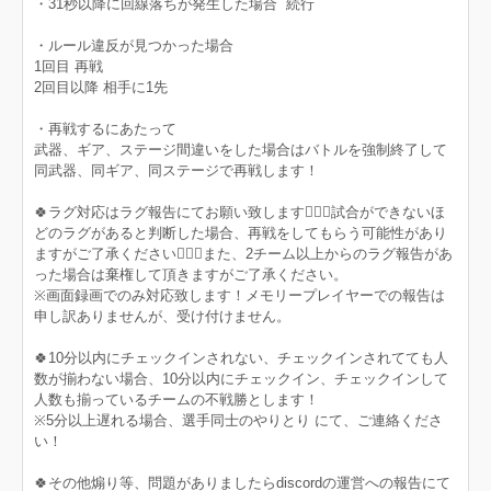
・31秒以降に回線落ちが発生した場合 続行
・ルール違反が見つかった場合
1回目 再戦
2回目以降 相手に1先
・再戦するにあたって
武器、ギア、ステージ間違いをした場合はバトルを強制終了して
同武器、同ギア、同ステージで再戦します！
🍀ラグ対応はラグ報告にてお願い致します🙇🏻‍♀️‪‪試合ができないほ
どのラグがあると判断した場合、再戦をしてもらう可能性があり
ますがご了承ください🙇🏻‍♀️‪‪また、2チーム以上からのラグ報告があ
った場合は棄権して頂きますがご了承ください。
※画面録画でのみ対応致します！メモリープレイヤーでの報告は
申し訳ありませんが、受け付けません。
🍀10分以内にチェックインされない、チェックインされてても人
数が揃わない場合、10分以内にチェックイン、チェックインして
人数も揃っているチームの不戦勝とします！
※5分以上遅れる場合、選手同士のやりとり にて、ご連絡くださ
い！
🍀その他煽り等、問題がありましたらdiscordの運営への報告にて