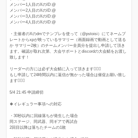
メンバー1人目のXのID:@
メンバー2人目のXのID:@
メンバー3人目のXのID:@
メンバー4人目のXのID:@
・主催者のXのdmでテンプレを使って（@pstoisi）にてネームプ
レートからxpが映っているサマリー（画面録画で動画として送る
か サマリー2枚）のチームメンバー全員分を提出し申請して頂き
ます。確認が取れ次第、大会サポートとdiscordの大会鯖をお渡し
致します！
リーダーの方には必ず大会鯖に入って頂きます🙇🏻‍♀️‪‪
もし申請して24時間以内に返信が無かった場合は催促お願い致し
ます🙇🏻‍♀️‪‪
5/4 21:45 申請締切
🍀イレギュラー事項への対応
・30秒以内に回線落ちが発生した場合
同ステージ、同武器、同ギアで再試合
2回目以降は落ちたチームの1敗