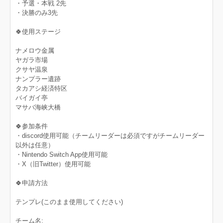
・予選・本戦 2先
・決勝のみ3先
🍀使用ステージ
ナメロウ金属
ヤガラ市場
クサヤ温泉
ナンプラー遺跡
タカアシ経済特区
バイガイ亭
マサバ海峡大橋
🍀参加条件
・discord使用可能（チームリーダーは必須ですがチームリーダー
以外は任意）
・Nintendo Switch App使用可能
・X（旧Twitter）使用可能
🍀申請方法
テンプレ(このまま使用してください)
チーム名: