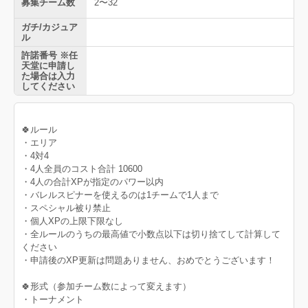
募集チーム数
2〜32
ガチ/カジュア
ル
許諾番号 ※任
天堂に申請し
た場合は入力
してください
🍀ルール
・エリア
・4対4
・4人全員のコスト合計 10600
・4人の合計XPが指定のパワー以内
・バレルスピナーを使えるのは1チームで1人まで
・スペシャル被り禁止
・個人XPの上限下限なし
・全ルールのうちの最高値で小数点以下は切り捨てして計算して
ください
・申請後のXP更新は問題ありません、おめでとうございます！
🍀形式（参加チーム数によって変えます）
・トーナメント