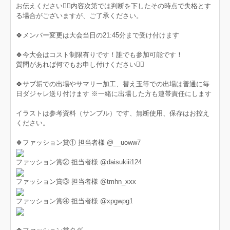
お伝えください🙇‍♂️内容次第では判断を下したその時点で失格とす
る場合がございますが、ご了承ください。
🍀メンバー変更は大会当日の21:45分まで受け付けます
🍀今大会はコスト制限有りです！誰でも参加可能です！
質問があれば何でもお申し付けください🙇‍♀️
🍀サブ垢での出場やサマリー加工、替え玉等での出場は普通に毎
日ダジャレ送り付けます ※一緒に出場した方も連帯責任にします
イラストは参考資料（サンプル）です、無断使用、保存はお控え
ください。
🍀ファッション賞① 担当者様 @__uoww7
ファッション賞② 担当者様 @daisukiii124
ファッション賞③ 担当者様 @tmhn_xxx
ファッション賞④ 担当者様 @xpgwpg1