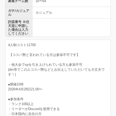
募集チーム数
16〜64
ガチ/カジュア
カジュアル
ル
許諾番号 ※任
天堂に申請し
た場合は入力
してください
4人制コスト11700
【コスパ勢と言われている方は参加不可です】
・他大会でxpを引き上げられている方も参加不可
(dm等でこの人コスパ勢などとお伝えしていただいても大丈夫で
す！)
●開催日時
2026年4月28日21:00〜
●参加条件
・ランク100以上
・リーダーがDiscordを使用できる
・日本国内に在住の方