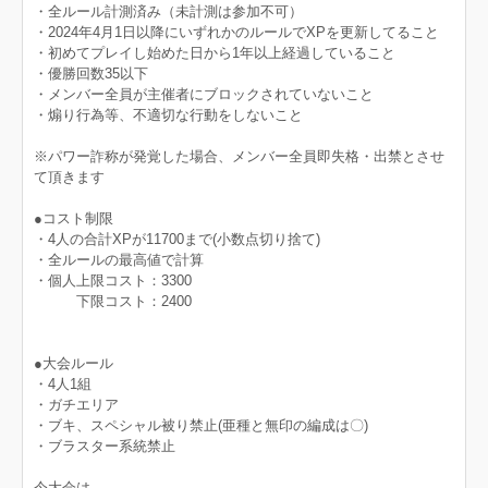
・全ルール計測済み（未計測は参加不可）
・2024年4月1日以降にいずれかのルールでXPを更新してること
・初めてプレイし始めた日から1年以上経過していること
・優勝回数35以下
・メンバー全員が主催者にブロックされていないこと
・煽り行為等、不適切な行動をしないこと
※パワー詐称が発覚した場合、メンバー全員即失格・出禁とさせ
て頂きます
●コスト制限
・4人の合計XPが11700まで(小数点切り捨て)
・全ルールの最高値で計算
・個人上限コスト：3300
下限コスト：2400
●大会ルール
・4人1組
・ガチエリア
・ブキ、スペシャル被り禁止(亜種と無印の編成は〇)
・ブラスター系統禁止
今大会は、