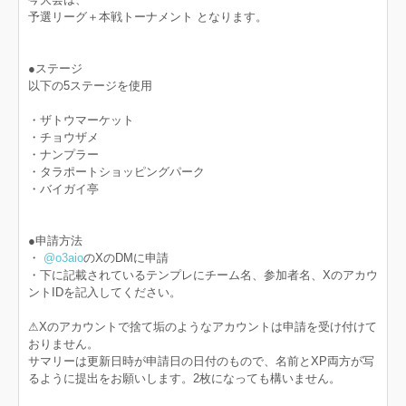
予選リーグ＋本戦トーナメント となります。
●ステージ
以下の5ステージを使用
・ザトウマーケット
・チョウザメ
・ナンプラー
・タラポートショッピングパーク
・バイガイ亭
●申請方法
・
@o3aio
のXのDMに申請
・下に記載されているテンプレにチーム名、参加者名、Xのアカウ
ントIDを記入してください。
⚠︎Xのアカウントで捨て垢のようなアカウントは申請を受け付けて
おりません。
サマリーは更新日時が申請日の日付のもので、名前とXP両方が写
るように提出をお願いします。2枚になっても構いません。