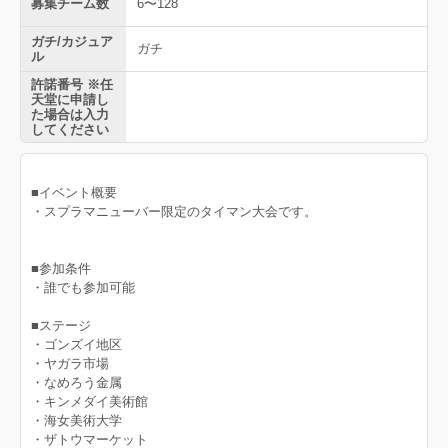
募集チーム数
6〜128
ガチ/カジュア
ガチ
ル
許諾番号 ※任
天堂に申請し
た場合は入力
してください
■イベント概要
・スプラマニューバー限定のタイマン大会です。
■参加条件
・誰でも参加可能
■ステージ
・ゴンズイ地区
・ヤガラ市場
・なめろう金属
・キンメダイ美術館
・海女美術大学
・ザトウマーケット