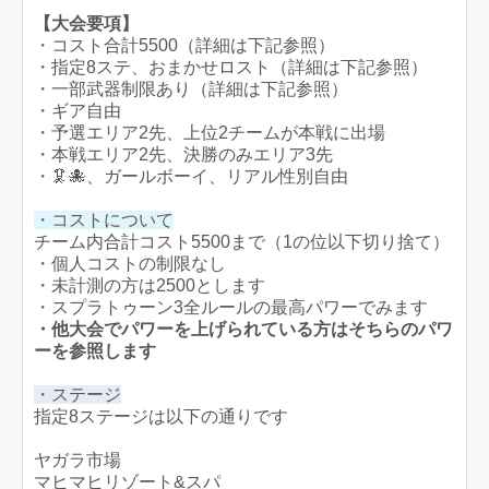
【大会要項】
・コスト合計5500（詳細は下記参照）
・指定8ステ、おまかせロスト（詳細は下記参照）
・一部武器制限あり（詳細は下記参照）
・ギア自由
・予選エリア2先、上位2チームが本戦に出場
・本戦エリア2先、決勝のみエリア3先
・🦑🐙、ガールボーイ、リアル性別自由
・コストについて
チーム内合計コスト5500まで（1の位以下切り捨て）
・個人コストの制限なし
・未計測の方は2500とします
・スプラトゥーン3全ルールの最高パワーでみます
・他大会でパワーを上げられている方はそちらのパワ
ーを参照します
・ステージ
指定8ステージは以下の通りです
ヤガラ市場
マヒマヒリゾート&スパ