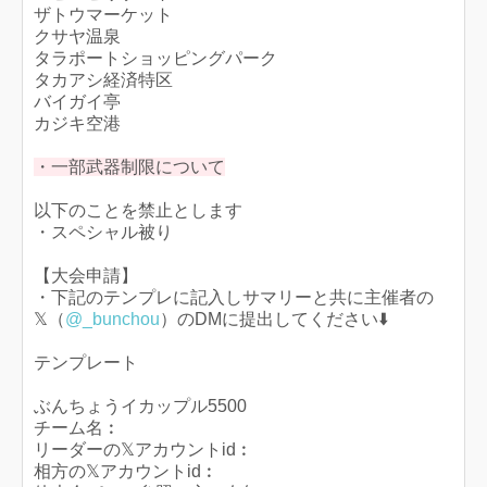
ザトウマーケット
クサヤ温泉
タラポートショッピングパーク
タカアシ経済特区
バイガイ亭
カジキ空港
・一部武器制限について
以下のことを禁止とします
・スペシャル被り
【大会申請】
・下記のテンプレに記入しサマリーと共に主催者の
𝕏（
@_bunchou
）のDMに提出してください⬇️
テンプレート
ぶんちょうイカップル5500
チーム名︰
リーダーの𝕏アカウントid︰
相方の𝕏アカウントid︰