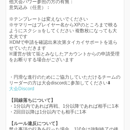
他大会パワー参照の方の有無：
意気込み（任意）︰
※テンプレートは変えないでください
※サマリーはプレイヤー名からXPのところまで映る
ようにスクショをしてください 複数枚になっても大
丈夫です
※DMで申請を確認出来次第タイカイサポートを送ら
せていただきます
※運営が捨て垢とみなしたアカウントからの申請受理
をお断りする場合がございます
・円滑な進行のためにご協力していただけるチームの
リーダーの方は大会discordに参加してください⬇️
大会Discord
【回線落ちについて】
・1分以内であれば再戦、1分以降であれば相手に1本
・2回目以降は1分以内でも相手に1本
【ルール違反について】
禁止事項の行為を行った場合、1試合は強制終了の後