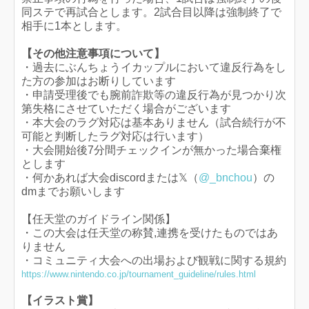
同ステで再試合とします。2試合目以降は強制終了で
相手に1本とします。
【その他注意事項について】
・過去にぶんちょうイカップルにおいて違反行為をし
た方の参加はお断りしています
・申請受理後でも腕前詐欺等の違反行為が見つかり次
第失格にさせていただく場合がございます
・本大会のラグ対応は基本ありません（試合続行が不
可能と判断したラグ対応は行います）
・大会開始後7分間チェックインが無かった場合棄権
とします
・何かあれば大会discordまたは𝕏（
@_bnchou
）の
dmまでお願いします
【任天堂のガイドライン関係】
・この大会は任天堂の称賛,連携を受けたものではあ
りません
・コミュニティ大会への出場および観戦に関する規約
https://www.nintendo.co.jp/tournament_guideline/rules.html
【イラスト賞】