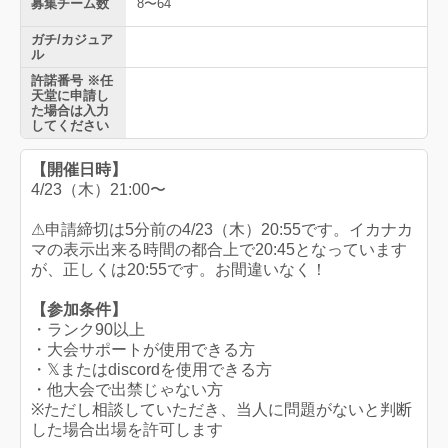
募集チーム数
8〜64
ガチ/カジュア
ル
許諾番号 ※任
天堂に申請し
た場合は入力
してください
【開催日時】
4/23（木）21:00〜
⚠申請締切は5分前の4/23（木）20:55です。イカナカ
マの表示出来る時間の都合上で20:45となっています
が、正しくは20:55です。お間違いなく！
【参加条件】
・ランク90以上
・大会サポートが使用できる方
・𝕏またはdiscordを使用できる方
・他大会で出禁じゃない方
※ただし相談していただき、当人に問題がないと判断
した場合出場を許可します