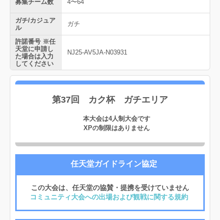
募集チーム数
4〜64
ガチ/カジュア
ガチ
ル
許諾番号 ※任
天堂に申請し
NJ25-AV5JA-N03931
た場合は入力
してください
第37回 カク杯 ガチエリア
本大会は4人制大会です
XPの制限はありません
任天堂ガイドライン協定
この大会は、任天堂の協賛・提携を受けていません
コミュニティ大会への出場および観戦に関する規約