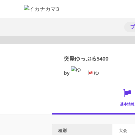
プ
突発ゆっぷる5400
by
ゆ
基本情報
種別
大会