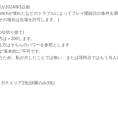
024/9/1以前
witchが壊れたなどのトラブルによってプレイ開始日の条件を
その場合は出場を許可します。)
の位切り捨て)
方は＋200します。
る方はそちらのパワーを参照とします
″基本的に″不可です。
うため、私が大したことでは無い、または現時点ではもう当人
ガチエリア2先(決勝のみ3先)