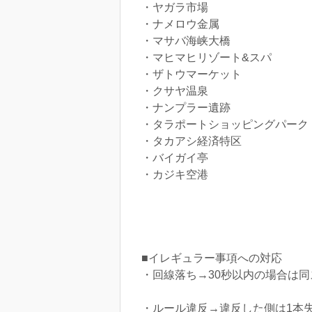
・ヤガラ市場
・ナメロウ金属
・マサバ海峡大橋
・マヒマヒリゾート&スパ
・ザトウマーケット
・クサヤ温泉
・ナンプラー遺跡
・タラポートショッピングパーク
・タカアシ経済特区
・バイガイ亭
・カジキ空港
■イレギュラー事項への対応
・回線落ち→30秒以内の場合は
・ルール違反→違反した側は1本