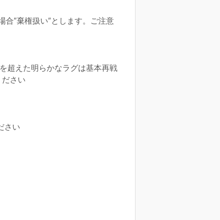
場合″棄権扱い″とします。ご注意
疇を超えた明らかなラグは基本再戦
ください
ください