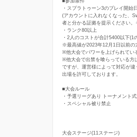
■参加条件
・スプラトゥーン3のプレイ開始日が2
(アカウントに入れなくなった、S
者と分かる証拠を提示ください。
・ランク80以上
・2人のコストが合計5400以下(1
※最高値が2023年12月1日以前の
※他大会でパワーを上げられてい
※他大会で出禁を喰らっている方は
ですが、運営様によって対応が違
出場を許可しております。
■大会ルール
・予選リーグあり トーナメント式 
・スペシャル被り禁止
大会ステージ(11ステージ)