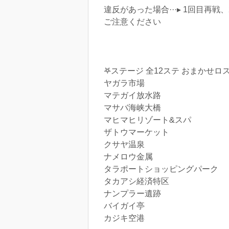
違反があった場合···▸ 1回目再戦
ご注意ください
‎𖤐ステージ 全12ステ おまかせ
ヤガラ市場
マテガイ放水路
マサバ海峡大橋
マヒマヒリゾート&スパ
ザトウマーケット
クサヤ温泉
ナメロウ金属
タラポートショッピングパーク
タカアシ経済特区
ナンプラー遺跡
バイガイ亭
カジキ空港