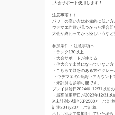
‎⸒大会サポート使用します！
注意事項！！
パワーの高い方は必然的に低い方
ウデマエ詐欺が見つかった場合即
大会が終わってから怪しい点など
参加条件 ・注意事項⚠️
・ランク130以上
・大会サポートが使える
・他大会で出禁になっていない方
・こちらで疑惑のある方やグレー
・ウデマエの1番高いアカウント
・未計測も参加可能です。
プレイ開始日2024年 12/31以前
・最高値更新日が2023年12/31
※未計測の場合XP2500として
計測20⬇️も20として計算
⚠️もし別垢で参加をしていた場