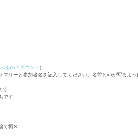
っぷるのアカウント
)
サマリーと参加者名を記入してください。名前とxpが写るよう
い)
もです
垢‪✕‬