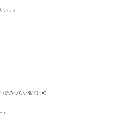
誓います
(読みづらい名前は❌)
す！