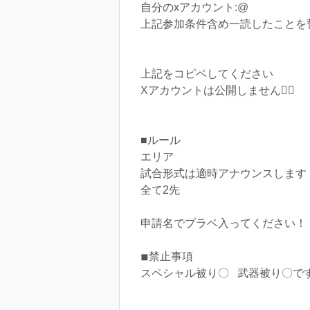
自分のxアカウント:@
上記参加条件含め一読したことを
上記をコピペしてください
Xアカウントは公開しません🙇‍♂️
■ルール
エリア
試合形式は適時アナウンスします
全て2先
申請名でプラベ入ってください！！
◾︎禁止事項
スペシャル被り〇 武器被り〇で