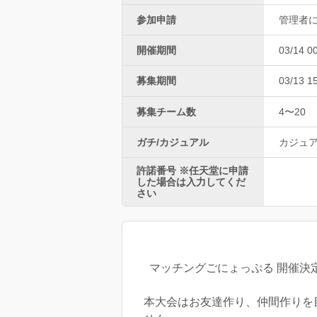
参加申請
管理者
開催期間
03/14 0
募集期間
03/13 1
募集チーム数
4〜20
ガチ/カジュアル
カジュ
許諾番号 ※任天堂に申請
した場合は入力してくだ
さい
マッチングごにょっぷる 開催決定
本大会はお友達作り、仲間作りを