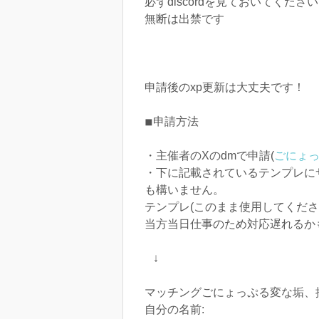
必ずdiscordを見ておいてください
無断は出禁です
申請後のxp更新は大丈夫です！
◾︎申請方法
・主催者のXのdmで申請(
ごにょ
・下に記載されているテンプレに
も構いません。
テンプレ(このまま使用してくださ
当方当日仕事のため対応遅れるか
↓
マッチングごにょっぷる変な垢、捨て
自分の名前: