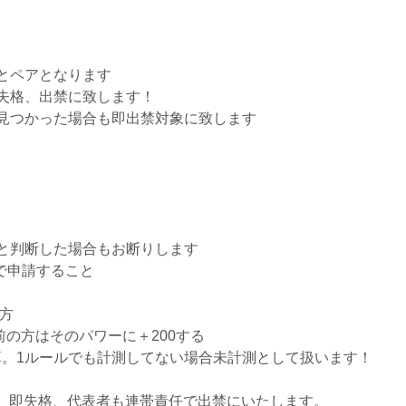
とペアとなります
失格、出禁に致します！
見つかった場合も即出禁対象に致します
と判断した場合もお断りします
で申請すること
の方
以前の方はそのパワーに＋200する
計算。1ルールでも計測してない場合未計測として扱います！
合、即失格、代表者も連帯責任で出禁にいたします。