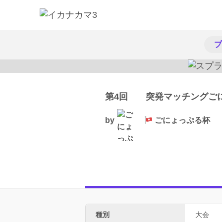
プ
第4回 突発マッチングご
by
ごにょっぷる杯
種別
大会