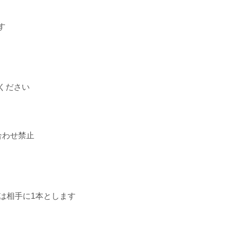
す
ください
合わせ禁止
は相手に1本とします