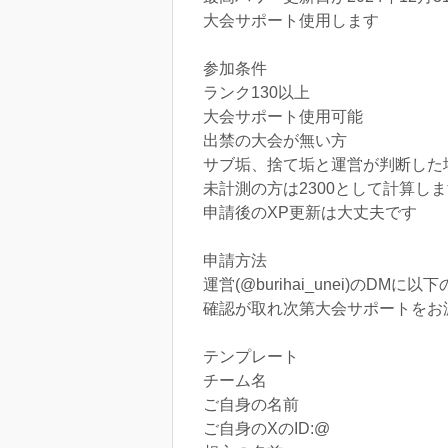
大会サポート使用します
参加条件
ランク130以上
大会サポート使用可能
出禁の大会が無い方
サブ垢、捨て垢と運営が判断した
未計測の方は2300として計算し
申請後のXP更新は大丈夫です
申請方法
運営(@burihai_unei)
確認が取れ次第大会サポートをお
テンプレート
チーム名
ご自身の名前
ご自身のXのID:@