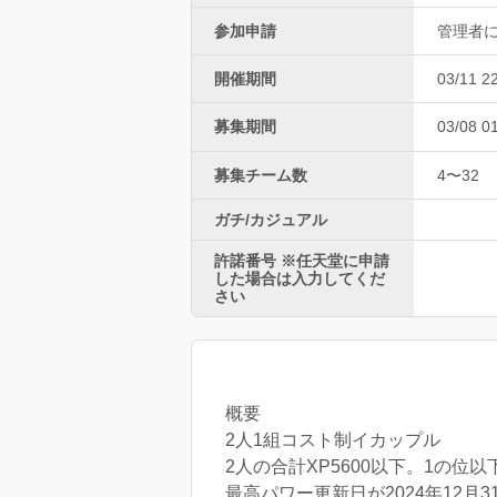
参加申請
管理者
開催期間
03/11 2
募集期間
03/08 0
募集チーム数
4〜32
ガチ/カジュアル
許諾番号 ※任天堂に申請
した場合は入力してくだ
さい
概要
2人1組コスト制イカップル
2人の合計XP5600以下。1の位
最高パワー更新日が2024年12月