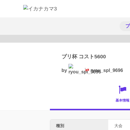
プ
ブリ杯 コスト5600
by
ryou_spl_9696
基本情報
種別
大会