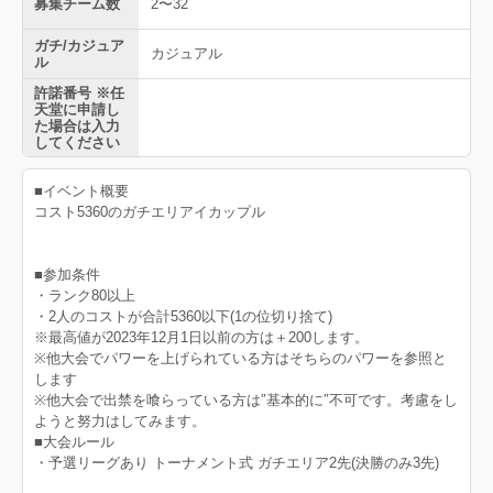
募集チーム数
2〜32
ガチ/カジュア
カジュアル
ル
許諾番号 ※任
天堂に申請し
た場合は入力
してください
■イベント概要
コスト5360のガチエリアイカップル
■参加条件
・ランク80以上
・2人のコストが合計5360以下(1の位切り捨て)
※最高値が2023年12月1日以前の方は＋200します。
※他大会でパワーを上げられている方はそちらのパワーを参照と
します
※他大会で出禁を喰らっている方は″基本的に″不可です。考慮をし
ようと努力はしてみます。
■大会ルール
・予選リーグあり トーナメント式 ガチエリア2先(決勝のみ3先)