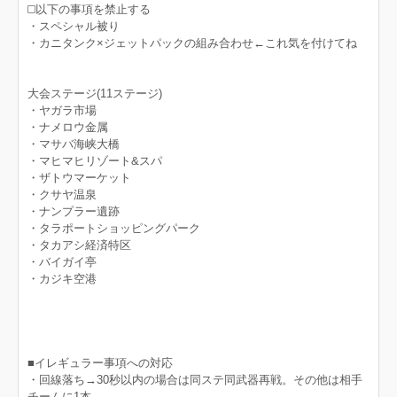
◻️以下の事項を禁止する
・スペシャル被り
・カニタンク×ジェットパックの組み合わせ←これ気を付けてね
大会ステージ(11ステージ)
・ヤガラ市場
・ナメロウ金属
・マサバ海峡大橋
・マヒマヒリゾート&スパ
・ザトウマーケット
・クサヤ温泉
・ナンプラー遺跡
・タラポートショッピングパーク
・タカアシ経済特区
・バイガイ亭
・カジキ空港
■イレギュラー事項への対応
・回線落ち→30秒以内の場合は同ステ同武器再戦。その他は相手
チームに1本