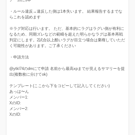
・ルール違反→違反した側は1本失います。 結果報告するまでな
らこれを認めます
※ラグ対応は行います。 ただ、基本的にラグはラグい側が有利に
なるため、同期ズレなどの範疇を超えた明らかなラグは基本再戦
判定にします。2試合以上酷いラグが目立つ場合は棄権していただ
く可能性があります。ご了承ください
・申請方法
@ytkl74のdmにて申請 名前から最高xpまでが見えるサマリーを提
出(複数枚に分けてok)
テンプレート(ここから下をコピーして記入してください)
あっは〜ん
メンバー1:
XのID:
メンバー2:
XのID: