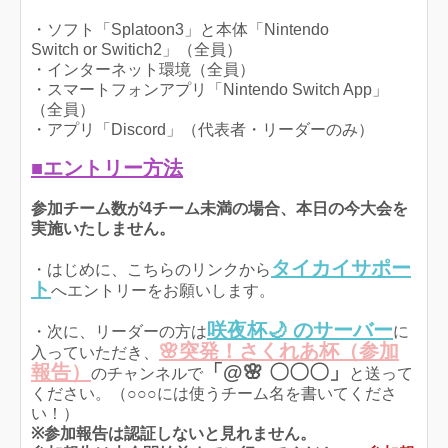
・ソフト「Splatoon3」と本体「Nintendo
Switch or Switich2」（全員）
・インターネット環境（全員）
・スマートフォンアプリ「Nintendo Switch App」
（全員）
・アプリ「Discord」（代表者・リーダーのみ）
■エントリー方法
参加チーム数が4チーム未満の場合、本日の今大会を
実施いたしません。
タイカイサポー
・はじめに、こちらのリンクから
ト
へエントリーをお願いします。
咲夜杯🌙 のサーバー
・次に、リーダーの方は
に
🌸突発！さくれあ杯（参加
入っていただき、
報告）
「@🌸 〇〇〇」
のチャンネルで
と送って
ください。（○○○には使うチーム名を書いてくださ
い！）
※参加報告は認証しないと見れません。