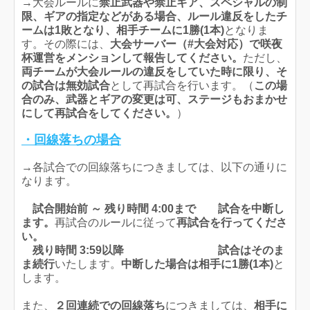
→大会ルールに
禁止武器や禁止ギア、スペシャルの制
限、ギアの指定などがある場合、ルール違反をしたチ
ームは1敗となり、相手チームに1勝(1本
)
となりま
す。その際には、
大会サーバー（#大会対応）で咲夜
杯運営をメンションして報告してください
。
ただし、
両チームが大会ルールの違反をしていた時に限り、そ
の試合は無効試合
として再試合を行います。（
この場
合のみ、武器とギアの変更は可、ステージもおまかせ
にして再試合をしてください。
）
・回線落ちの場合
→各試合での回線落ちにつきましては、以下の通りに
なります。
試合開始前 ～ 残り時間 4:00まで
試合を中断し
ます。
再試合のルールに従って
再試合を行ってくださ
い。
残り時間 3:59以降
試合はそのま
ま続行
いたします。
中断した場合は相手に1勝(1本)
と
します。
また、
２回連続での回線落ち
につきましては、
相手に