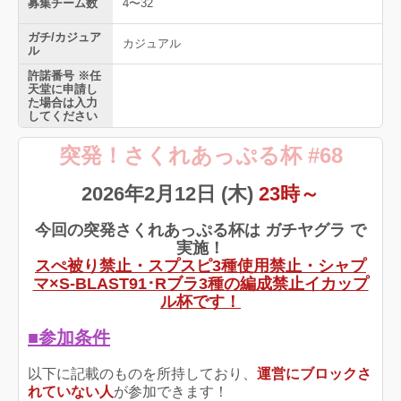
募集チーム数
4〜32
ガチ/カジュア
カジュアル
ル
許諾番号 ※任
天堂に申請し
た場合は入力
してください
突発！さくれあっぷる杯 #68
2026年2月12日 (木)
23時～
今回の突発さくれあっぷる杯は ガチヤグラ で
実施！
スぺ被り禁止・スプスピ3種使用禁止・シャプ
マ×S-BLAST91･Rブラ3種の編成禁止イカップ
ル杯です！
■参加条件
以下に記載のものを所持しており、
運営にブロックさ
れていない人
が参加できます！