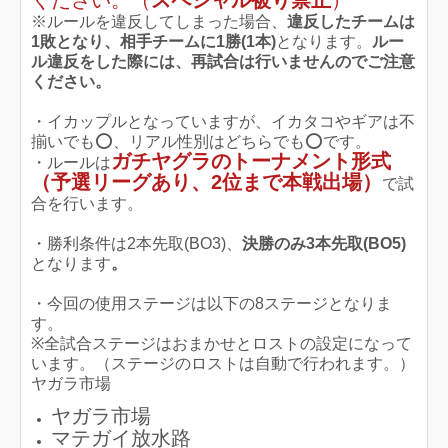
※ルールを違反してしまった場合、
違反したチームは
1敗となり、相手チームに1勝(1本)
となります。
ルー
ル違反をした際には、再試合は行いませんのでご注意
ください。
・イカップルとなっていますが、イカタコやギアは不
揃いでも️⭕️、リアル性別はどちらでも️⭕️です。
ガチヤグラのトーナメント形式
・ルールは
（予選リーグあり、2位まで本戦出場）
で試
合を行います。
・勝利条件は2本先取(BO3)、
決勝のみ3本先取(BO5)
となります
。
・今回の使用ステージは以下の8ステージとなりま
す。
※全試合ステージはおまかせとロストの設定になって
います。（ステージのロストは自動で行われます。）
ヤガラ市場
ヤガラ市場
マテガイ放水路