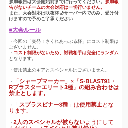
参加報告は大会開始前までに行ってください。
参加報
告がないチームの大会対応は一切行いません。
また、大会対応は咲夜杯🌙サーバー内でのみ、受け付
けますので予めご了承ください
■大会ルール
・今回の「突発！さくれあっぷる杯」にコスト制限は
ございません。
・
コスト制限がないため、対戦相手は完全にランダム
となります。
・使用禁止のギアとスペシャルはございません。
「
シャープマーカー
」×「
S-BLAST91・
・
Rブラスターエリート3種
」
の組み合わせは
禁止とします。
「
スプラスピナー3種
」は
使用禁止
とな
・
ります。
2人のスペシャルが被らない
ようにして
・
ください。（
スペシャル被り禁止
）