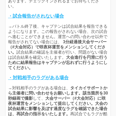
あります。チェックインされるまでお待ちくださ
い。
・試合報告がされない場合
→バトル終了後、キャプテンは試合結果を報告できる
ようになります。この報告がされない場合、次の試合
へ進むことができません。運営への問い合わせ以外で
報告がされてない場合には、
3分経過後大会サーバー
（#大会対応）で咲夜杯運営をメンションしてくださ
い。
試合結果の確認を主催者が行い、問題がない場合
は試合結果を確定いたします。
大会進行を円滑に行う
ために結果報告はキャプテンが忘れずに行うようにし
てください。
・対戦相手のラグがある場合
→対戦相手のラグがある場合は、
タイカイサポートか
ら主催者に問い合わせをお願いします
。
該当箇所を30
秒録画で撮影
して、
大会サーバー（#大会対応）に咲
夜杯運営をメンションして提出してください。大会の
試合結果に影響を及ぼす過度なラグを確認できた場合
は、再試合の指示をいたします。
再試合でもラグが酷