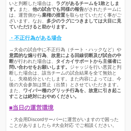
いと判断した場合は、
ラグがあるチームを1敗としま
す。
また、
他の試合でも同様の報告
がされたチームに
は、運営側から
棄権の措置
を取らせていただく事がご
ざいます。なお、
多少のラグにつきましては大目に見
ていただけると助かります。
・不正行為がある場合
→大会の試合中に不正行為（チート・ハックなど）や
意図的な煽り行為
、
故意による回線切断及び試合の中
断
が行われた場合は、
タイカイサポートから主催者に
問い合わせをお願いします。
ジャッジを行い悪質と判
断した場合は、該当チームの試合結果を全て無効と
し、失格処分といたします。また内容によっては、今
後の大会参加は禁止（出禁）とさせていただきます。
また、
ワイパー種のグリッチ行為を、故意に引き起こ
すことは絶対におやめください。
■当日の運営環境
・大会用Discordサーバーに運営がいますので困った
ことがありましたら #大会対応 でご相談ください。