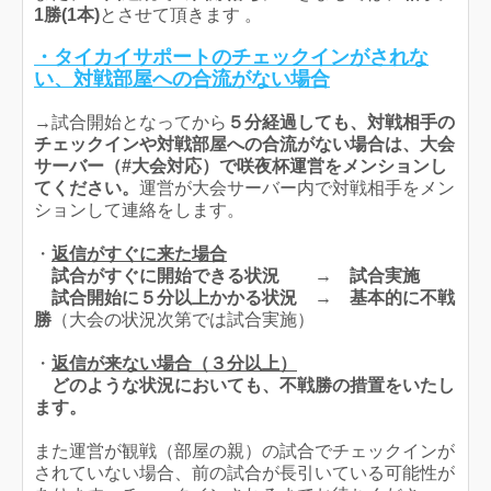
1勝(1本)
とさせて頂きます 。
・タイカイサポートのチェックインがされな
い、対戦部屋への合流がない場合
→試合開始となってから
５分経過しても、対戦相手の
チェックインや対戦部屋への合流がない場合は、大会
サーバー（#大会対応）で咲夜杯運営をメンションし
てください。
運営が大会サーバー内で対戦相手をメン
ションして連絡をします。
・
返信がすぐに来た場合
試合がすぐに開始できる状況 →
試合実施
試合開始に５分以上かかる状況 →
基本的に不戦
勝
（大会の状況次第では試合実施）
・
返信が来ない場合（３分以上）
どのような状況においても、
不戦勝
の措置をいたし
ます。
また運営が観戦（部屋の親）の試合でチェックインが
されていない場合、前の試合が長引いている可能性が