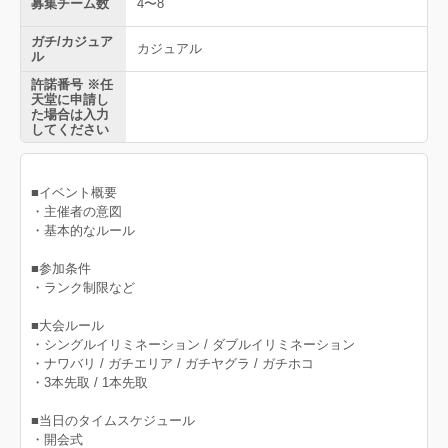
募集チーム数
4〜8
ガチ/カジュア
カジュアル
ル
許諾番号 ※任
天堂に申請し
た場合は入力
してください
■イベント概要
・主催者の意図
・基本的なルール
■参加条件
・ランク制限など
■大会ルール
・シングルイリミネーション / ダブルイリミネーション
・ナワバリ / ガチエリア / ガチヤグラ / ガチホコ
・3本先取 / 1本先取
■当日のタイムスケジュール
・開会式