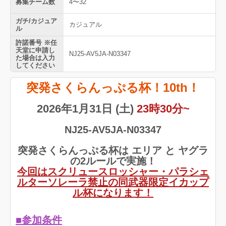
募集チーム数
4〜32
ガチ/カジュア
カジュアル
ル
許諾番号 ※任
天堂に申請し
NJ25-AV5JA-N03347
た場合は入力
してください
突発さくらんっぷる杯！10th！
2026年1月31日 (土)
23時30分~
NJ25-AV5JA-N03347
突発さくらんっぷる杯は エリア と ヤグラ
の2ルールで実施！
今回はスクリュースロッシャー・パラシェ
ルターソレーラ禁止の同武器限定イカップ
ル杯になります！
■参加条件