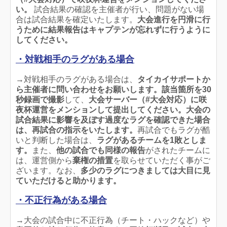
い。
試合結果の確認を主催者が行い、問題がない場
合は試合結果を確定いたします。
大会進行を円滑に行
うために結果報告はキャプテンが忘れずに行うように
してください。
・対戦相手のラグがある場合
→対戦相手のラグがある場合は、
タイカイサポートか
ら主催者に問い合わせをお願いします
。
該当箇所を30
秒録画で撮影
して、
大会サーバー（#大会対応）に咲
夜杯運営をメンションして提出してください。大会の
試合結果に影響を及ぼす
過度なラグを確認できた場合
は、再試合の指示をいたします。
再試合でもラグが酷
いと判断した場合は、
ラグがあるチームを1敗としま
す。
また、
他の試合でも同様の報告
がされたチームに
は、運営側から
棄権の措置
を取らせていただく事がご
ざいます。なお、
多少のラグにつきましては大目に見
ていただけると助かります。
・不正行為がある場合
→大会の試合中に不正行為（チート・ハックなど）や