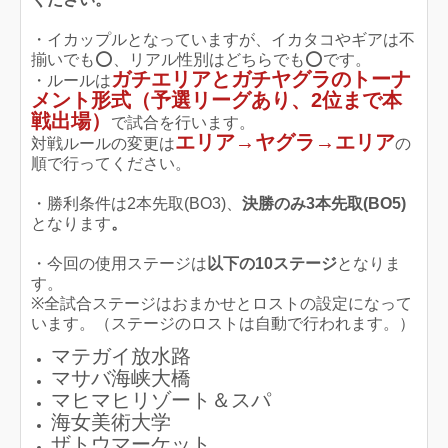
・イカップルとなっていますが、イカタコやギアは不
揃いでも️⭕️、リアル性別はどちらでも️⭕️です。
ガチエリアとガチヤグラのトーナ
・ルールは
メント形式（予選リーグあり、2位まで本
戦出場）
で試合を行います。
エリア→ヤグラ→エリア
対戦ルールの変更は
の
順で行ってください。
・勝利条件は2本先取(BO3)、
決勝のみ3本先取(BO5)
となります
。
・今回の使用ステージは
以下の10ステージ
となりま
す。
※全試合ステージはおまかせとロストの設定になって
います。（ステージのロストは自動で行われます。）
マテガイ放水路
マサバ海峡大橋
マヒマヒリゾート＆スパ
海女美術大学
ザトウマーケット