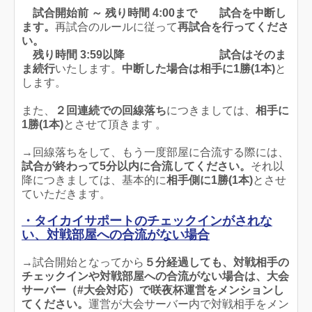
試合開始前 ～ 残り時間 4:00まで
試合を中断し
ます。
再試合のルールに従って
再試合を行ってくださ
い。
残り時間 3:59以降
試合はそのま
ま続行
いたします。
中断した場合は相手に1勝(1本)
と
します。
また、
２回連続での回線落ち
につきましては、
相手に
1勝(1本)
とさせて頂きます 。
→回線落ちをして、もう一度部屋に合流する際には、
試合が終わって5分以内に合流してください。
それ以
降につきましては、基本的に
相手側に1勝(1本)
とさせ
ていただきます。
・タイカイサポートのチェックインがされな
い、対戦部屋への合流がない場合
→試合開始となってから
５分経過しても、対戦相手の
チェックインや対戦部屋への合流がない場合は、大会
サーバー（#大会対応）で咲夜杯運営をメンションし
てください。
運営が大会サーバー内で対戦相手をメン