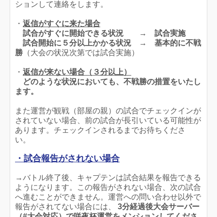
ションして連絡をします。
・
返信がすぐに来た場合
試合がすぐに開始できる状況 →
試合実施
試合開始に５分以上かかる状況 →
基本的に不戦
勝
（大会の状況次第では試合実施）
・
返信が来ない場合（３分以上）
どのような状況においても、
不戦勝
の措置をいたし
ます。
また運営が観戦（部屋の親）の試合でチェックインが
されていない場合、前の試合が長引いている可能性が
あります。チェックインされるまでお待ちくださ
い。
・試合報告がされない場合
→バトル終了後、キャプテンは試合結果を報告できる
ようになります。この報告がされない場合、次の試合
へ進むことができません。運営への問い合わせ以外で
報告がされてない場合には、
3分経過後大会サーバー
（#大会対応）で咲夜杯運営をメンションしてくださ