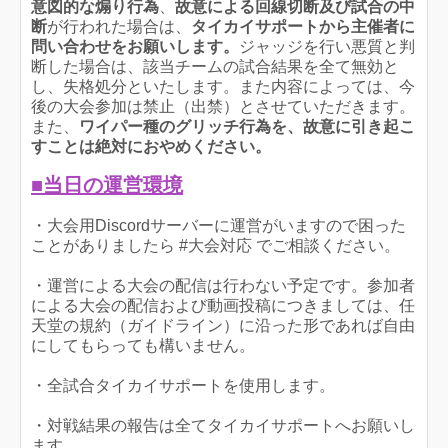
意図的な煽り行為
、
故意による回線切断及び試合の中
断
が行われた場合は、
タイカイサポートから主催者に
問い合わせをお願いします。
ジャッジを行い悪質と判
断した場合は、該当チームの試合結果を全て無効と
し、失格処分といたします。また内容によっては、今
後の大会参加は禁止（出禁）とさせていただきます。
また、
ワイパー種のグリッチ行為を、故意に引き起こ
すことは絶対におやめください。
■当日の運営環境
・大会用Discordサーバーに運営がいますので困った
ことがありましたら #大会対応 でご相談ください。
・運営による大会の配信は行わない予定です。参加者
による大会の配信および動画投稿につきましては、任
天堂の規約（ガイドライン）に沿った形であれば自由
にしてもらっても構いません。
・全試合タイカイサポートを使用します。
・対戦結果の報告は全てタイカイサポートへお願いし
ます。