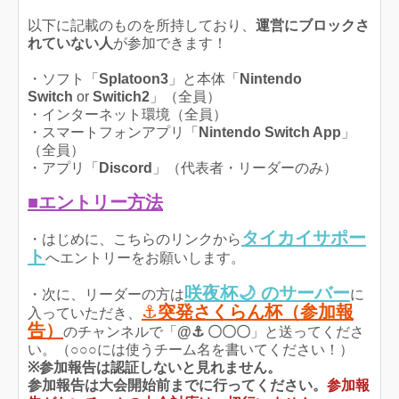
以下に記載のものを所持しており、
運営にブロックさ
れていない人
が参加できます！
・ソフト「
Splatoon3
」と本体「
Nintendo
Switch
or
Switich2
」（全員）
・インターネット環境（全員）
・スマートフォンアプリ「
Nintendo Switch App
」
（全員）
・アプリ「
Discord
」（代表者・リーダーのみ）
■エントリー方法
タイカイサポー
・はじめに、こちらのリンクから
ト
へエントリーをお願いします。
咲夜杯🌙 のサーバー
・次に、リーダーの方は
に
⚓
突発さくらん杯（参加報
入っていただき、
告）
のチャンネルで「
@⚓ 〇〇〇
」と送ってくださ
い。（○○○には使うチーム名を書いてください！）
※参加報告は認証しないと見れません。
参加報告は大会開始前までに行ってください。
参加報