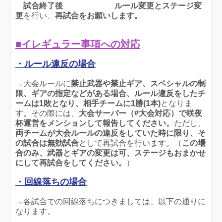
試合終了後
ルール変更とステージ変
更
を行い、
再試合をお願いします。
■イレギュラー事項への対応
・ルール違反の場合
→大会ルールに
禁止武器や禁止ギア、スペシャルの制
限、ギアの指定などがある場合、ルール違反をしたチ
ームは1敗となり、相手チームに1勝(1本
)
となりま
す。その際には、
大会サーバー（#大会対応）で咲夜
杯運営
をメンションして報告してください
。
ただし、
両チームが大会ルールの違反をしていた時に限り、そ
の試合は無効試合
として再試合を行います。（
この場
合のみ、武器とギアの変更は可、ステージもおまかせ
にして再試合をしてください。
）
・回線落ちの場合
→各試合での回線落ちにつきましては、以下の通りに
なります。