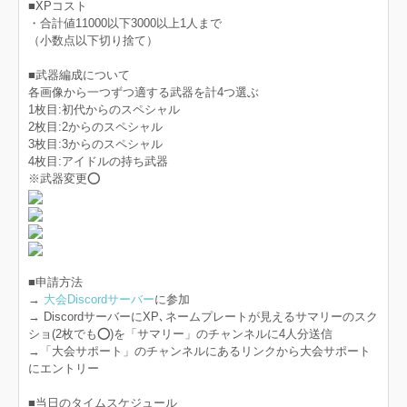
■XPコスト
・合計値11000以下3000以上1人まで
（小数点以下切り捨て）
■武器編成について
各画像から一つずつ適する武器を計4つ選ぶ
1枚目:初代からのスペシャル
2枚目:2からのスペシャル
3枚目:3からのスペシャル
4枚目:アイドルの持ち武器
※武器変更⭕️
■申請方法
→
大会Discordサーバー
に参加
→ DiscordサーバーにXP､ネームプレートが見えるサマリーのスク
ショ(2枚でも⭕️)を「サマリー」のチャンネルに4人分送信
→「大会サポート」のチャンネルにあるリンクから大会サポート
にエントリー
■当日のタイムスケジュール