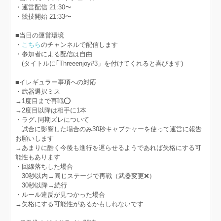
・運営配信 21:30〜
・競技開始 21:33〜
■当日の運営環境
・
こちら
のチャンネルで配信します
・参加者による配信は自由
(タイトルに｢Threeenjoy#3」を付けてくれると喜びます)
■イレギュラー事項への対応
・武器選択ミス
→1度目まで再戦⭕️
→2度目以降は相手に1本
・ラグ､同期ズレについて
試合に影響した場合のみ30秒キャプチャーを使って運営に報告
お願いします
→あまりに酷く今後も進行を遅らせるようであれば失格にする可
能性もあります
・回線落ちした場合
30秒以内→同じステージで再戦（武器変更❌）
30秒以降→続行
・ルール違反が見つかった場合
→失格にする可能性があるかもしれないです