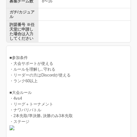
募集チーム数
8〜16
ガチ/カジュア
ル
許諾番号 ※任
天堂に申請し
た場合は入力
してください
■参加条件
・大会サポートが使える
・ルールを理解し､守れる
・リーダーの方はDiscordが使える
・ランク60以上
■大会ルール
・4vs4
・リーグ＋トーナメント
・ナワバリバトル
・2本先取/準決勝､決勝のみ3本先取
・ステージ