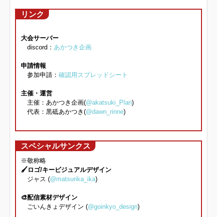
リンク
大会サーバー
discord：
あかつき企画
申請情報
参加申請：
確認用スプレッドシート
主催・運営
主催：あかつき企画(
@akatsuki_Plan
)
代表：黒砥あかつき(
@dawn_rinne
)
スペシャルサンクス
※敬称略
🖌️ロゴ/キービジュアルデザイン
ジャス (
@matsurika_ika
)
🎨配信素材デザイン
ごいんきょデザイン (
@goinkyo_design
)