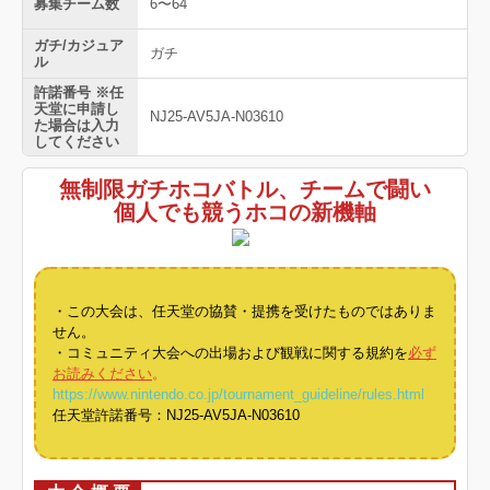
募集チーム数
6〜64
ガチ/カジュア
ガチ
ル
許諾番号 ※任
天堂に申請し
NJ25-AV5JA-N03610
た場合は入力
してください
無制限ガチホコバトル、チームで闘い
個人でも競うホコの新機軸
・この大会は、任天堂の協賛・提携を受けたものではありま
せん。
・コミュニティ大会への出場および観戦に関する規約を
必ず
お読みください
。
https://www.nintendo.co.jp/tournament_guideline/rules.html
任天堂許諾番号：NJ25-AV5JA-N03610