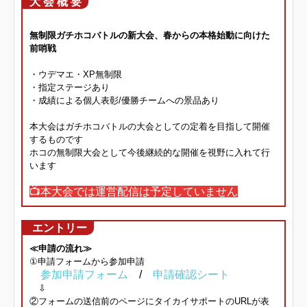
大 会 概 要
無制限ガチホコバトルの新大会、春からの本格始動に向けた
前哨戦
・ウデマエ・XP無制限
・指定ステージあり
・成績による個人表彰/優勝チームへの景品あり
本大会はガチホコバトルの大会としての定着を目指して開催
するものです
ホコの無制限大会として今後継続的な開催を視野に入れて行
います
📺本大会では運営配信は予定していません
エントリー
≪申請の流れ≫
①申請フォームから参加申請
参加申請フォーム
/
申請確認シート
⇩
②フォームの送信前のページにタイカイサポートのURLが表