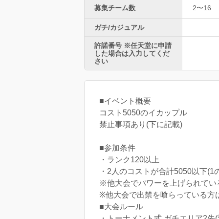
募集チーム数
2〜16
ガチ/カジュアル
許諾番号 ※任天堂に申請
した場合は入力してくだ
さい
■イベント概要
コスト5050のイカップル
禁止事項あり(下に記載)
■参加条件
・ランク120以上
・2人のコストが合計5050以下(1
※他大会でパワーを上げられてい
※他大会で出禁を喰らっている方
■大会ルール
・トーナメント式 ガチエリア2先(