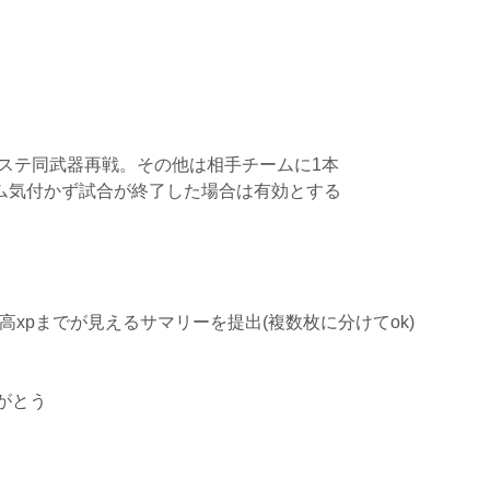
同ステ同武器再戦。その他は相手チームに1本
ーム気付かず試合が終了した場合は有効とする
ら最高xpまでが見えるサマリーを提出(複数枚に分けてok)
がとう