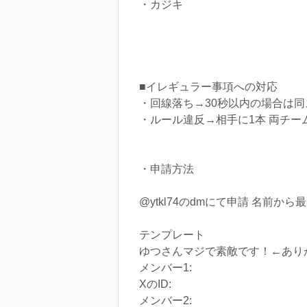
・カジキ
■イレギュラー事項への対応
・回線落ち→30秒以内の場合は
・ルール違反→相手に1本 両チ
・申請方法
@ytkl74のdmにて申請 名前か
テンプレート
ゆつさんマジで素敵です！←あり
メンバー1:
XのID:
メンバー2: