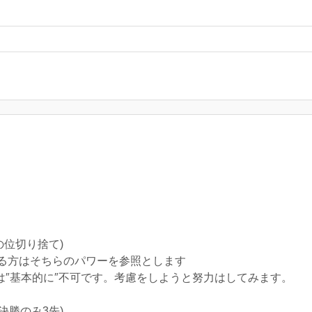
の位切り捨て)
る方はそちらのパワーを参照とします
は″基本的に″不可です。考慮をしようと努力はしてみます。
決勝のみ3先)