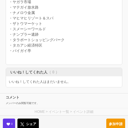
・ヤガラ市場
・マテガイ放水路
・ナメロウ金属
・マヒマヒリゾート＆スパ
・ザトウマーケット
・スメーシーワールド
・ナンプラー遺跡
・タラポートショッピングパーク
・タカアシ経済特区
・バイガイ亭
いいね！してくれた人
（ 0 ）
いいね！してくれた人はまだいません。
コメント
メンバーのみ閲覧可能です。
HOME
>
イベント一覧
> イベント詳細
参加申請
シェア
0