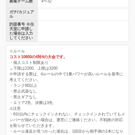
募集チーム数
4〜32
ガチ/カジュア
ル
許諾番号 ※任
天堂に申請し
た場合は入力
してください
☆ルール
コスト10800の4対4の大会です。
・個人コスト制限あり
→下限は2200、上限は3200
※申請する際は、4ルールの中で1番パワーが高いルールを基準に
考えてください。
・ランク80以上
・禁止武器なし
・禁止ギアなし
・エリア2先、決勝は3先
⚠️注意
・8分以内にチェックインされない、チェックインされていてもメ
ンバーが揃わない場合は、運営にご連絡ください。不戦敗の対応
を取らせていただきます。
・ルール違反が見つかった場合は、1回目から相手側の1本になり