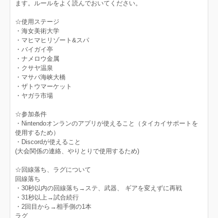
ます。ルールをよく読んでおいてください。
☆使用ステージ
・海女美術大学
・マヒマヒリゾート&スパ
・バイガイ亭
・ナメロウ金属
・クサヤ温泉
・マサバ海峡大橋
・ザトウマーケット
・ヤガラ市場
☆参加条件
・Nintendoオンランのアプリが使えること（タイカイサポートを
使用するため）
・Discordが使えること
(大会関係の連絡、やりとりで使用するため)
☆回線落ち、ラグについて
回線落ち
・30秒以内の回線落ち→ステ、武器、 ギアを変えずに再戦
・31秒以上→試合続行
・2回目から→相手側の1本
ラグ