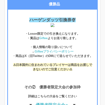
優勝品
ハーゲンダッツ引換券🍨
・Loson限定での引き換えになります。
・賞品は
Giftee
よりお送り致します。
・個人情報の取り扱いについて
→
Gifteeプライバシーポリシー
・商品はX（旧Twitter）のDMにて送らせていただきます。
⚠️日本国外に住まわれているプレイヤーは商品をお渡しで
きないのでご注意ください⚠️
その② 優勝者限定大会の参加枠
詳細はこちらの大会をご覧ください
▼--
優勝者限定大会へ
--▼