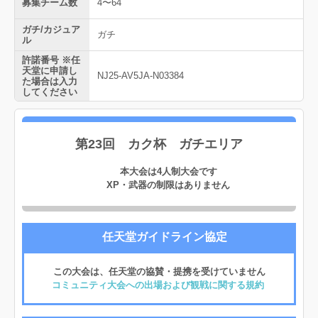
募集チーム数
4〜64
ガチ/カジュア
ガチ
ル
許諾番号 ※任
天堂に申請し
NJ25-AV5JA-N03384
た場合は入力
してください
第23回 カク杯 ガチエリア
本大会は4人制大会です
XP・武器の制限はありません
任天堂ガイドライン協定
この大会は、任天堂の協賛・提携を受けていません
コミュニティ大会への出場および観戦に関する規約