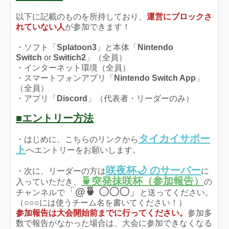
以下に記載のものを所持しており、
運営にブロックさ
れていない人
が参加できます！
・ソフト「
Splatoon3
」と本体「
Nintendo
Switch
or
Switich2
」（全員）
・インターネット環境（全員）
・スマートフォンアプリ「
Nintendo Switch App
」
（全員）
・アプリ「
Discord
」（代表者・リーダーのみ）
■エントリー方法
タイカイサポー
・はじめに、こちらのリンクから
ト
へエントリーをお願いします。
咲夜杯🌙 のサーバー
・次に、リーダーの方は
に
🍵突発抹咲杯（参加報告）
入っていただき、
の
「
@🍵 〇〇〇
」
チャンネルで
と送ってください。
（○○○には使うチーム名を書いてください！）
参加報告は大会開始前までに行ってください。
参加多
数で報告がなかった場合は、大会に参加できなくなる