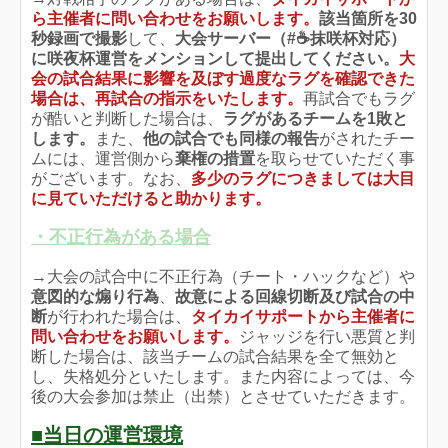
ら主催者に問い合わせをお願いします
。
該当箇所を30
秒録画で撮影
して、
大会サーバー（#☕抹咲杯対応）
に咲夜杯運営をメンションして提出してください。
大
会の試合結果に影響を及ぼす過度なラグを確認できた
場合は、再試合の指示をいたします。
再試合でもラグ
が酷いと判断した場合は、
ラグがあるチームを1敗と
します。
また、
他の試合でも同様の報告
がされたチー
ムには、運営側から
棄権の措置
を取らせていただく事
がございます。なお、
多少のラグにつきましては大目
に見ていただけると助かります。
・不正行為がある場合
→大会の試合中に不正行為（チート・ハックなど）や
意図的な煽り行為
、
故意による回線切断及び試合の中
断
が行われた場合は、
タイカイサポートから主催者に
問い合わせをお願いします。
ジャッジを行い悪質と判
断した場合は、該当チームの試合結果を全て無効と
し、失格処分といたします。また内容によっては、今
後の大会参加は禁止（出禁）とさせていただきます。
■当日の運営環境