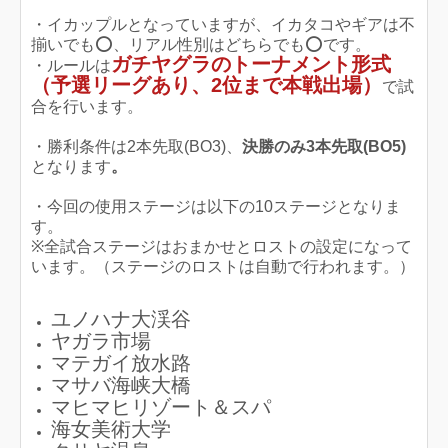
・イカップルとなっていますが、イカタコやギアは不
揃いでも️⭕️、リアル性別はどちらでも️⭕️です。
ガチヤグラのトーナメント形式
・ルールは
（予選リーグあり、2位まで本戦出場）
で試
合を行います。
・勝利条件は2本先取(BO3)、
決勝のみ3本先取(BO5)
となります
。
・今回の使用ステージは以下の10ステージとなりま
す。
※全試合ステージはおまかせとロストの設定になって
います。（ステージのロストは自動で行われます。）
ユノハナ大渓谷
ヤガラ市場
マテガイ放水路
マサバ海峡大橋
マヒマヒリゾート＆スパ
海女美術大学