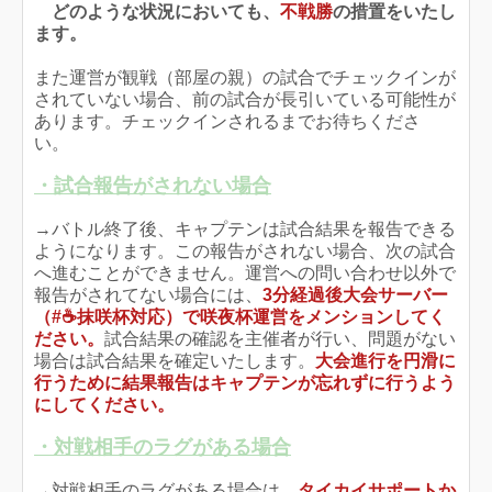
どのような状況においても、
不戦勝
の措置をいたし
ます。
また運営が観戦（部屋の親）の試合でチェックインが
されていない場合、前の試合が長引いている可能性が
あります。チェックインされるまでお待ちくださ
い。
・試合報告がされない場合
→バトル終了後、キャプテンは試合結果を報告できる
ようになります。この報告がされない場合、次の試合
へ進むことができません。運営への問い合わせ以外で
報告がされてない場合には、
3分経過後大会サーバー
（#☕抹咲杯対応）で咲夜杯運営をメンションしてく
ださい
。
試合結果の確認を主催者が行い、問題がない
場合は試合結果を確定いたします。
大会進行を円滑に
行うために結果報告はキャプテンが忘れずに行うよう
にしてください。
・対戦相手のラグがある場合
→対戦相手のラグがある場合は、
タイカイサポートか