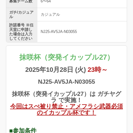
募集チーム数
6〜64
ガチ/カジュア
カジュアル
ル
許諾番号 ※任
天堂に申請し
NJ25-AV5JA-N03055
た場合は入力
してください
抹咲杯（突発イカップル27）
2025年10月28日 (火)
23時～
NJ25-AV5JA-N03055
抹咲杯（突発イカップル27）は ガチヤグ
ラ で実施！
今回はスぺ被り禁止・アメフラシ武器必須
のイカップル杯です！
■参加条件