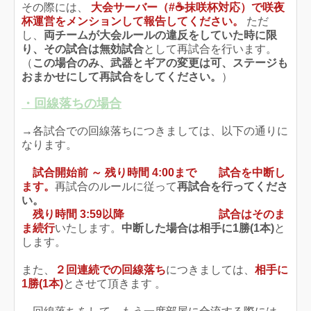
その際には、
大会サーバー（#☕抹咲杯対応）で咲夜
杯運営をメンションして報告してください。
ただ
し、
両チームが大会ルールの違反をしていた時に限
り、その試合は無効試合
として再試合を行います。
（
この場合のみ、武器とギアの変更は可、ステージも
おまかせにして再試合をしてください。
）
・回線落ちの場合
→各試合での回線落ちにつきましては、以下の通りに
なります。
試合開始前 ～ 残り時間 4:00まで
試合を中断し
ます。
再試合のルールに従って
再試合を行ってくださ
い。
残り時間 3:59以降
試合はそのま
ま続行
いたします。
中断した場合は相手に1勝(1本)
と
します。
また、
２回連続での回線落ち
につきましては、
相手に
1勝(1本)
とさせて頂きます 。