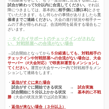
→回線落ちをして、もう一度部屋に合流する際には、
試合が終わって5分以内に合流してください。
それ以
降につきましては、基本的に
相手側に1勝(1本)
とさせ
ていただきます。もし何らかの事情がありましたら
主
催者までご連絡ください。
大会の進行状況や相手チー
ムの了承が得られれば、合流時間を延長する場合もご
ざいます。
・タイカイサポートのチェックインがされな
い、対戦部屋への合流がない場合
→試合開始となってから
５分経過しても、対戦相手の
チェックインや対戦部屋への合流がない場合は、大会
サーバー（#大会対応）で咲夜杯運営をメンションし
てください。
運営が大会サーバー内で対戦相手をメン
ションして連絡をします。
・
返信がすぐに来た場合
試合がすぐに開始できる状況 →
試合実施
試合開始に５分以上かかる状況 →
基本的に不戦
勝
（大会の状況次第では試合実施）
・
返信が来ない場合（３分以上）