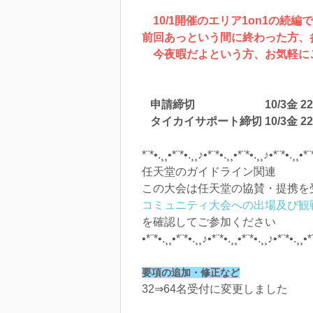
10/1開催のエリア1on1の続編
前回あっという間に終わった方、
今夜暇だよという方、お気軽に
申請締切 10/3金 22:
タイカイサポート締切 10/3金 22:
*¨*•.¸¸•*¨*•.¸¸♪•*¨*•.¸¸•*¨*•.¸¸♪•*¨*•.¸¸•*¨
任天堂のガイドライン関連
この大会は任天堂の協賛・提携を
コミュニティ大会への出場及び観
を確認してご参加ください
•*¨*•.¸¸•*¨*•.¸¸♪•*¨*•.¸¸•*¨*•.¸¸♪•*¨*•.¸¸•*
要項の追加・修正など
32⇒64名受付に変更しました