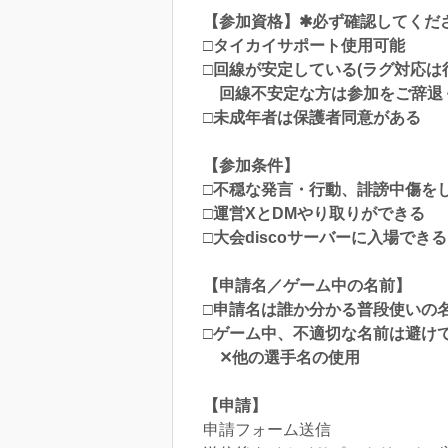
【参加資格】✱必ず確認してくだ
□タイカイサポート使用可能
□回線が安定している(ラグ対応は
回線不安定な方は参加をご辞退
□未成年者は保護者同意がある
【参加条件】
□不穏な発言・行動、誹謗中傷を
□運営XとDMやり取りができる
□大会discoサーバーに入場できる
【申請名／ゲーム中の名前】
□申請名は誰か分かる普段使いの
□ゲーム中、不適切な名前は避け
✕他の選手名の使用
【申請】
申請フォーム送信