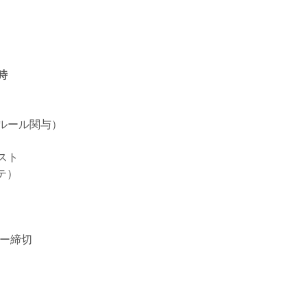
時
ルール関与）
スト
テ）
リー締切