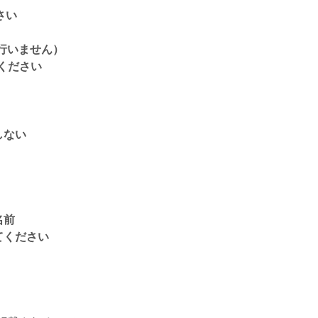
さい
行いません）
ください
しない
名前
てください