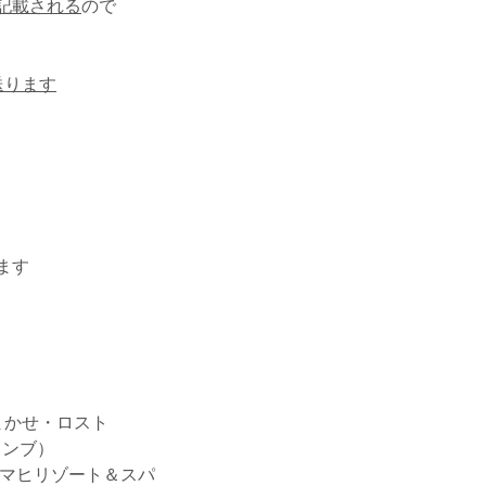
記載される
ので
送ります
ます
おまかせ・ロスト
ンブ）
ヒマヒリゾート＆スパ