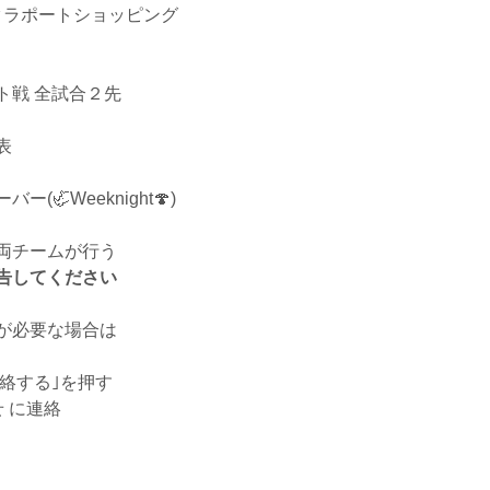
タラポートショッピング
ト戦 全試合２先
表
🦏Weeknight🍄)
両チームが行う
告してください
が必要な場合は
絡する｣を押す
 に連絡