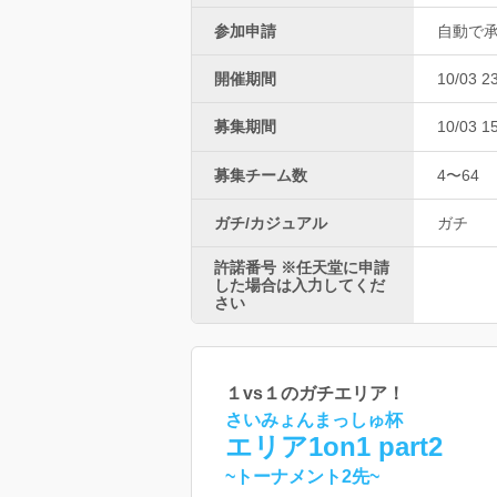
参加申請
自動で
開催期間
10/03 2
募集期間
10/03 1
募集チーム数
4〜64
ガチ/カジュアル
ガチ
許諾番号 ※任天堂に申請
した場合は入力してくだ
さい
１vs１のガチエリア！
さいみょんまっしゅ杯
エリア1on1 part2
~トーナメント2先~