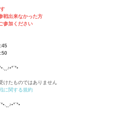
です
参戦出来なかった方
ご参加ください
45
50
*•.¸¸♪•*¨*•
受けたものではありません
戦に関する規約
¨*•.¸¸♪•*¨*•