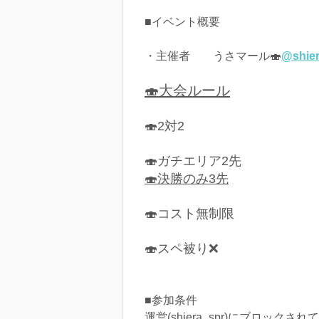
■イベント概要
・主催者 うさマール🍣
@shier
🍣大会ルール
🍣2対2
🍣ガチエリア2先
🍣決勝のみ3先
🍣コスト無制限
🍣スペ被り❌
■参加条件
運営(shiera_spr)にブロックさ