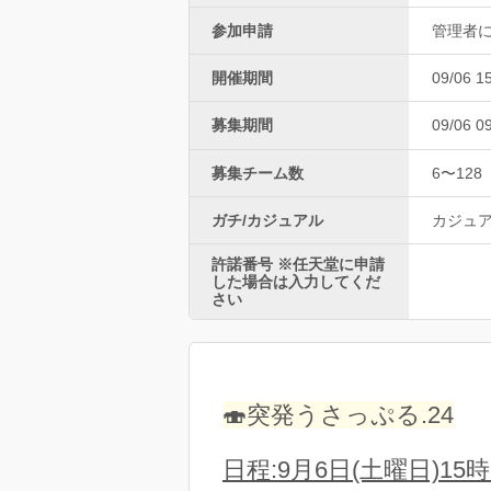
参加申請
管理者
開催期間
09/06 1
募集期間
09/06 0
募集チーム数
6〜128
ガチ/カジュアル
カジュ
許諾番号 ※任天堂に申請
した場合は入力してくだ
さい
🍣突発うさっぷる.24
日程:9月6日(土曜日)15