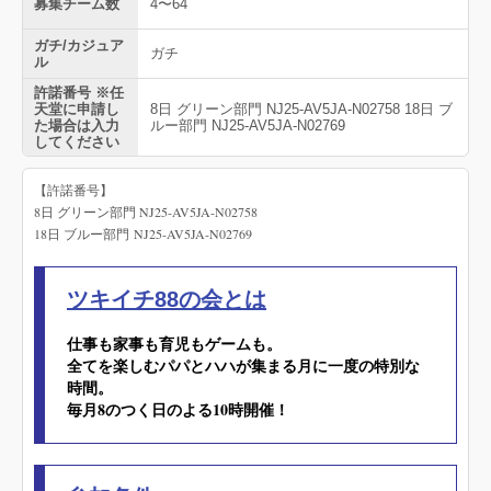
募集チーム数
4〜64
ガチ/カジュア
ガチ
ル
許諾番号 ※任
天堂に申請し
8日 グリーン部門 NJ25-AV5JA-N02758 18日 ブ
た場合は入力
ルー部門 NJ25-AV5JA-N02769
してください
【許諾番号】
8日 グリーン部門 NJ25-AV5JA-N02758
18日 ブルー部門 NJ25-AV5JA-N02769
ツキイチ88の会とは
仕事も家事も育児もゲームも。
全てを楽しむパパとハハが集まる月に一度の特別な
時間。
毎月8のつく日のよる10時開催！