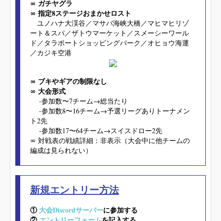
∞ ガチヤグラ
∞ 指定8ステージおまかせロスト
ユノハナ大渓谷／マサバ海峡大橋／マヒマヒリゾ
ート＆スパ／ザトウマーケット／スメーシーワール
ド／タラポートショッピングパーク／オヒョウ海運
／カジキ空港
∞ ブキやギアの制限なし
∞ 大会形式
-参加数〜7チーム→総当たり
-参加数8〜16チーム→予選リーグありトーナメン
ト2先
-参加数17〜64チーム→スイスドロー2先
∞ 対戦表の戦績詳細：非表示（大会中に他チームの
編成は見られない）
新規エントリー方法
①
大会Discordサーバー
に参加する
②
エントリーフォーム
を記入する