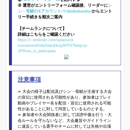
③ 運営がエントリーフォーム確認後、リーダーに
シ
ン・母鯖のXアカウント(@shinhahasaba)
からエント
リー手続きを順次ご案内
【チームランクについて】
詳細はこちらをご確認ください
https://c.nintendo.com/splatoon3-
tournament/help/faq/qHzqy6HY6?lang=ja-
JP#how_to_participate
注意事項
∞
大会の様子は配信及びシン・母鯖が主催する大会
の宣伝に使用される可能性があり、参加者はプレイ
動画やプレイヤー名を配信・宣伝に使用される可能
性があることに対して同意しているものとする。
∞
参加者や大会関係者に対して誹謗中傷を行う・大
会ルールを守らないなど、大会趣旨やガイドライン
に違反している選手やチームに対しては失格や出場