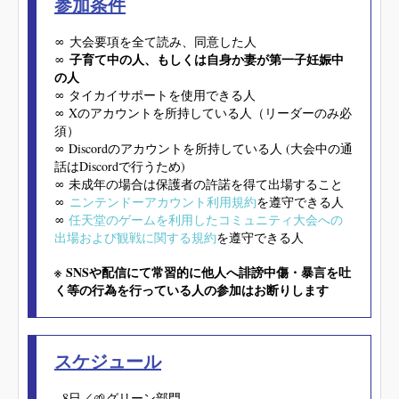
参加条件
∞
大会要項を全て読み、同意した人
子育て中の人、もしくは自身か妻が第一子妊娠中
∞
の人
∞ タイカイサポートを使用できる人
∞ Xのアカウントを所持している人（リーダーのみ必
須）
∞ Discordのアカウントを所持している人 (大会中の通
話はDiscordで行うため)
∞ 未成年の場合は保護者の許諾を得て出場すること
∞
ニンテンドーアカウント利用規約
を遵守できる人
∞
任天堂のゲームを利用したコミュニティ大会への
出場および観戦に関する規約
を遵守できる人
※ SNSや配信にて常習的に他人へ誹謗中傷・暴言を吐
く等の行為を行っている人の参加はお断りします
スケジュール
8日／‪🌱‬グリーン部門