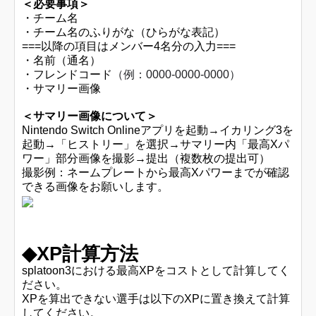
＜必要事項＞
・チーム名
・チーム名のふりがな（ひらがな表記）
===以降の項目はメンバー4名分の入力===
・名前（通名）
・フレンドコード
（例：0000-0000-0000）
・サマリー画像
＜サマリー画像について＞
Nintendo Switch Onlineアプリを起動→イカリング3を
起動→「ヒストリー」を選択→サマリー内「最高Xパ
ワー」部分画像を撮影→提出（複数枚の提出可）
撮影例：ネームプレートから最高Xパワーまでが確認
できる画像をお願いします。
◆XP計算方法
splatoon3における
最高XP
をコストとして計算してく
ださい。
XPを算出できない選手は以下のXPに置き換えて計算
してください。