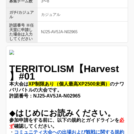
募集チーム数
3〜8
ガチ/カジュア
カジュアル
ル
許諾番号 ※任
天堂に申請し
NJ25-AV5JA-N02965
た場合は入力
してください
TERRITOLISM【Harvest
】#01
本大会は
XP制限あり（個人最高XP2500未満）
のナワ
バリバトルの大会です。
許諾番号：NJ25-AV5JA-N02965
◆
はじめにお読みください。
参加申請をする前に、以下の規約とガイドラインを
必
ず
確認してください。
・
コミュニティ大会への出場および観戦に関する規約