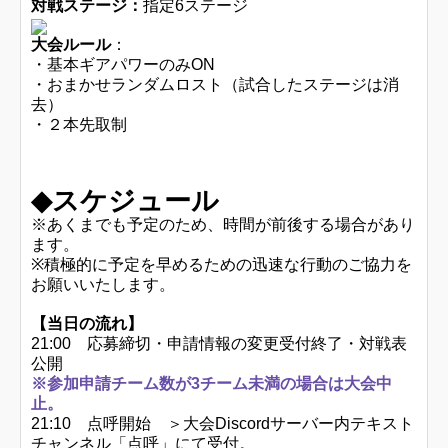
対戦ステージ：
指定6ステージ
大会ルール
：
・基本ギアパワーのみON
・おまかせランダムロスト（試合したステージは消
去）
・２本先取制
◆スケジュール
※あくまでも予定のため、時間が前後する場合があり
ます。
※積極的に予定を早めるための迅速な行動のご協力を
お願いいたします。
【当日の流れ】
21:00 応募締切・申請情報の変更受付終了・対戦表
公開
※参加申請チーム数が3チーム未満の場合は大会中
止。
21:10 点呼開始 ＞大会Discordサーバー内テキスト
チャンネル「点呼」にて受付。