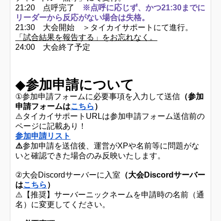
21:20 点呼完了
※点呼に応じず、かつ21:30までに
リーダーから反応がない場合は失格。
21:30 大会開始 ＞タイカイサポートにて進行。
「試合結果を報告する」をお忘れなく。
24:00 大会終了予定
◆
参加申請について
①参加申請フォームに必要事項を入力して送信
（参加
申請フォームは
こちら
）
⚠️タイカイサポートURLは参加申請フォーム送信前の
ページに記載あり！
参加申請リスト
⚠️
参加申請を送信後、運営がXPや名前等に問題がな
いと確認できた場合のみ反映いたします。
②大会Discordサーバーに入室
（大会Discordサーバー
は
こちら
）
⚠️【推奨】サーバーニックネームを申請時の名前（通
名）に変更してください。