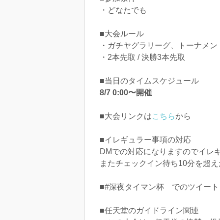
・どなたでも
■大会ルール
・ガチヤグラリーグ、トーナメン
・2本先取 / 決勝3本先取
■当日のタイムスケジュール
8/7 0:00〜開催
■大会リンクは
こちら
から
■イレギュラー事項の対応
DMでの対応になりますのでイレ
またチェックイン待ち10分を超
■#深夜タイマン杯 でのツイー
■任天堂のガイドライン関連