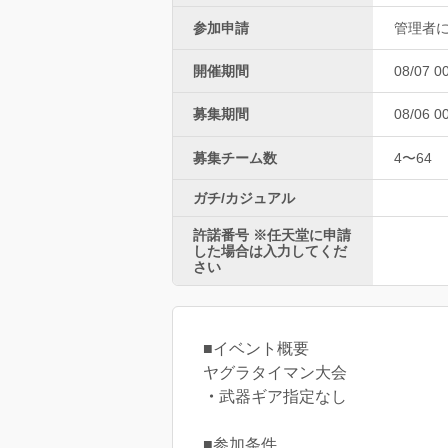
参加申請
管理者
開催期間
08/07 0
募集期間
08/06 0
募集チーム数
4〜64
ガチ/カジュアル
許諾番号 ※任天堂に申請
した場合は入力してくだ
さい
■イベント概要
ヤグラタイマン大会
・
武器ギア指定なし
■参加条件